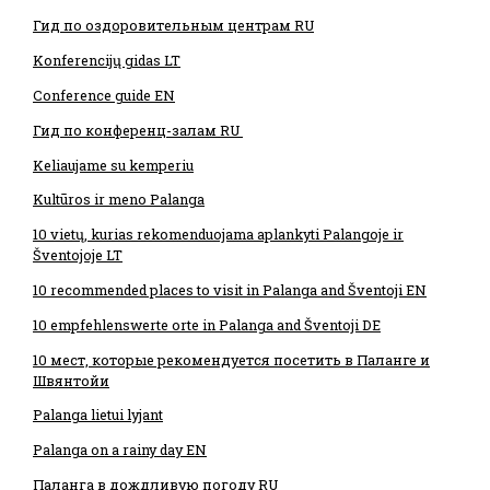
Гид по оздоровительным центрам RU
Konferencijų gidas LT
Conference guide EN
Гид по конференц-залам RU
Keliaujame su kemperiu
Kultūros ir meno Palanga
10 vietų, kurias rekomenduojama aplankyti Palangoje ir
Šventojoje LT
10 recommended places to visit in Palanga and Šventoji EN
10 empfehlenswerte orte in Palanga and Šventoji DE
10 мест, которые рекомендуется посетить в Паланге и
Швянтойи
Palanga lietui lyjant
Palanga on a rainy day EN
Паланга в дождливую погоду RU