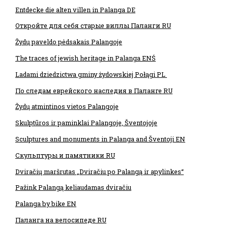
Entdecke die alten villen in Palanga DE
Откройте для себя старые виллы Паланги RU
Žydų paveldo pėdsakais Palangoje
The traces of jewish heritage in Palanga EN
Ś
Ladami dziedzictwa gminy żydowskiej Połągi PL
По следам еврейского наследия в Паланге RU
Žydų atmintinos vietos Palangoje
Skulptūros ir paminklai Palangoje, Šventojoje
Sculptures and monuments in Palanga and Šventoji EN
Скульптуры и памятники RU
Dviračių maršrutas „Dviračiu po Palangą ir apylinkes“
Pažink Palangą keliaudamas dviračiu
Palanga by bike EN
Паланга на велосипеде RU