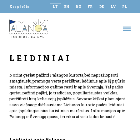
Krepšelis
LT
EN
RU
FR
DE
LV
PL
LEIDINIAI
Norint geriau pažinti Palangos kurortą bei nepražiopsoti
smagiausių pramogų verta peržiūrėti leidinius apie šį pajūrio
miestą. Informacijos galima rasti ir apie Šventąją. Tai padės
geriau pažinti pajūrį, jo tradicijas, populiariausias veiklas,
peržiūrėti kitų keliautojų įspūdžius. Savarankiškai planuojant
savo viešnagę didžiausiame Lietuvos kurorte padės leidiniai
apie įspūdingiausius turistinius maršrutus. Informacijos apie
Palangą ir Šventąją gausu, tereikia atrasti laiko keliauti!
Leidiniai apie Palangą