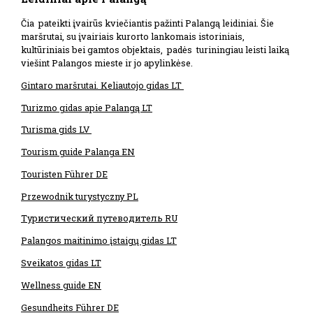
Čia pateikti įvairūs kviečiantis pažinti Palangą leidiniai. Šie
maršrutai, su įvairiais kurorto lankomais istoriniais,
kultūriniais bei gamtos objektais, padės turiningiau leisti laiką
viešint Palangos mieste ir jo apylinkėse.
Gintaro maršrutai. Keliautojo gidas LT
Turizmo gidas apie Palangą LT
Turisma gids LV
Tourism guide Palanga EN
Touristen Führer DE
Przewodnik turystyczny PL
Tуристический путеводитель RU
Palangos maitinimo įstaigų gidas LT
Sveikatos gidas LT
Wellness guide EN
Gesundheits Führer DE