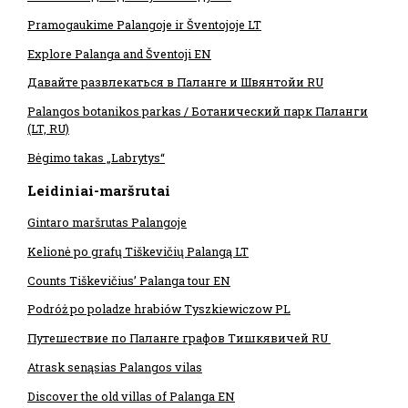
Pramogaukime Palangoje ir Šventojoje LT
Explore Palanga and Šventoji EN
Давайте развлекаться в Паланге и Швянтойи RU
Palangos botanikos parkas / Ботанический парк Паланги
(LT, RU)
Bėgimo takas „Labrytys“
Leidiniai-maršrutai
Gintaro maršrutas Palangoje
Kelionė po grafų Tiškevičių Palangą LT
Counts Tiškevičius’ Palanga tour EN
Podróż po poladze hrabiów Tyszkiewiczow PL
Путешествие по Паланге графов Тишкявичей RU
Atrask senąsias Palangos vilas
Discover the old villas of Palanga EN