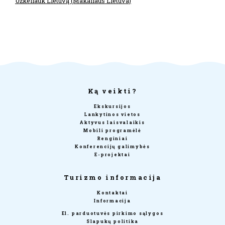
Užkeliauk Lietuvą (Makaliaus Lietuva)
Ką veikti?
Ekskursijos
Lankytinos vietos
Aktyvus laisvalaikis
Mobili programėlė
Renginiai
Konferencijų galimybės
E-projektai
Turizmo informacija
Kontaktai
Informacija
El. parduotuvės pirkimo sąlygos
Slapukų politika