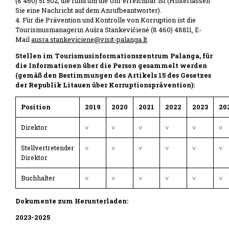
(8 460) 51 502, die rund um die Uhr erreichbar ist (Hinterlassen
Sie eine Nachricht auf dem Anrufbeantworter).
4. Für die Prävention und Kontrolle von Korruption ist die
Tourismusmanagerin Aušra Stankevičienė (8 460) 48811, E-
Mail
ausra.stankeviciene@visit-palanga.lt
Stellen im Tourismusinformationszentrum Palanga, für
die Informationen über die Person gesammelt werden
(gemäß den Bestimmungen des Artikels 15 des Gesetzes
der Republik Litauen über Korruptionsprävention):
Position
2019
2020
2021
2022
2023
20
Direktor
˅
˅
˅
˅
˅
˅
Stellvertretender
˅
˅
˅
˅
˅
˅
Direktor
Buchhalter
˅
˅
˅
˅
˅
˅
Dokumente zum Herunterladen:
2023-2025