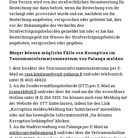
Eine Person wird von der strafrechtlichen Verantwortung für
Bestechung nur dann befreit, wenn die Bestechung von ihr
verlangt oder provoziert wurde und sie, nachdem sie die
Bestechung angeboten, versprochen oder geleistet hat, dies
vor der Bekanntgabe des Verdachts den
Strafverfolgungsbehörden gemeldet hat oder er hat das
Bestechungsgeld mit Wissen der Strafverfolgungsbehörde
angeboten, versprochen oder gegeben.
Bürger können mögliche Fälle von Korruption im
Tourismusinformationszentrum von Palanga melden:
1. dem Direktor des Tourismusinformationszentrums per E-
Mail an
rasa.kmitiene@visit-palanga.lt
und/oder telefonisch
unter (8 460) 48822.
2. An die Sonderermittlungsbehörde (STT) per E-Mail an
pranesk@stt.lt
und/oder über die rund um die Uhr erreichbare
Hotline unter (8 5) 266 3333. Sie können auch eine Meldung auf
der Website der STT hinterlassen, indem Sie den Link
„Korruption melden/Meldung hier hinterlassen“ auswählen
oder auf das bewegliche Informationsfeld „Sie können
Korruption bekämpfen“ klicken.
3. An die Stadtverwaltung von Palanga per E-Mail an
antikorupcija@palanga.lt
und/oder über die Vertrauenshotline