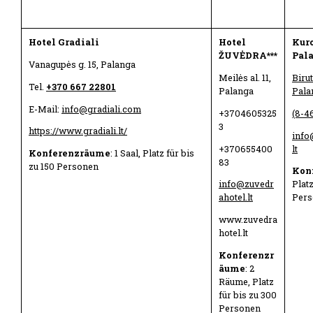
Hotel Gradiali
Hotel
Kur
ŽUVĖDRA***
Pal
Vanagupės g. 15, Palanga
Meilės al. 11,
Birut
Tel.
+370 667 22801
Palanga
Pala
E-Mail:
info@gradiali.com
+3704605325
(8-4
3
https://www.gradiali.lt/
info
+370655400
lt
Konferenzräume
: 1 Saal, Platz für bis
83
zu 150 Personen
Kon
info@zuvedr
Platz
ahotel.lt
Pers
www.zuvedra
hotel.lt
Konferenzr
äume
: 2
Räume, Platz
für bis zu 300
Personen