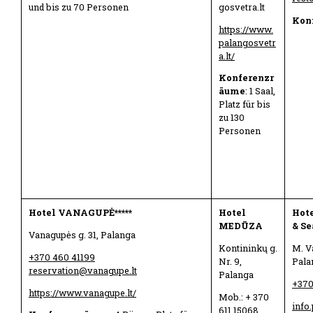
gosvetra.lt
und bis zu 70 Personen
Konf
https://www.
palangosvetr
a.lt/
Konferenzr
äume
: 1 Saal,
Platz für bis
zu 130
Personen
Hotel VANAGUPĖ*****
Hotel
Hot
MEDŪZA
& Se
Vanagupės g. 31, Palanga
Kontininkų g.
M. V
+370 460 41199
Nr. 9,
Pala
reservation@vanagupe.lt
Palanga
+370
https://www.vanagupe.lt/
Mob.: + 370
info
611 15068