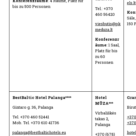
Konferenzräume
: 4 Räume, Platz für
els.lt
bis zu 500 Personen
Tel.: +370
Kon
460 56420
Säle,
viesbutis@pk
150 
meduza.lt
Konferenzr
äume
: 1 Saal,
Platz für bis
zu 60
Personen
BestBaltic Hotel Palanga****
Hotel
Gran
MŪZA***
Gintaro g. 36, Palanga
Birut
Virbališkės
Tel. +370 460 52441
+370
takas 2,
Mob. Tel. +370 610 41736
+370
Palanga
palanga@bestbaltichotels.eu
hote
+370 (678)