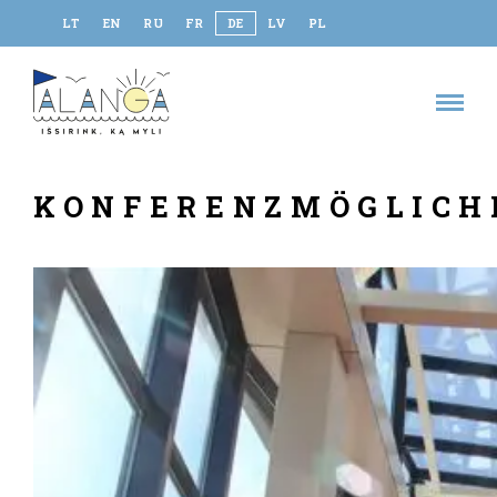
LT
EN
RU
FR
DE
LV
PL
KONFERENZMÖGLICH