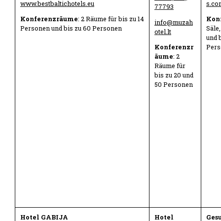
www.bestbaltichotels.eu
s.co
77793
Konferenzräume
: 2 Räume für bis zu 14
Kon
info@muzah
Personen und bis zu 60 Personen
Säle,
otel.lt
und 
Konferenzr
Pers
äume
: 2
Räume für
bis zu 20 und
50 Personen
Hotel GABIJA
Hotel
Ges