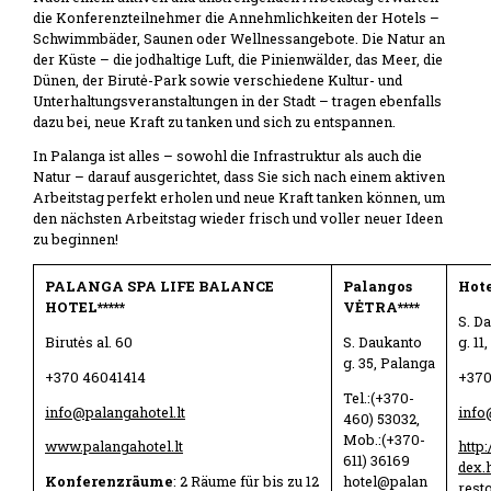
die Konferenzteilnehmer die Annehmlichkeiten der Hotels –
Schwimmbäder, Saunen oder Wellnessangebote. Die Natur an
der Küste – die jodhaltige Luft, die Pinienwälder, das Meer, die
Dünen, der Birutė-Park sowie verschiedene Kultur- und
Unterhaltungsveranstaltungen in der Stadt – tragen ebenfalls
dazu bei, neue Kraft zu tanken und sich zu entspannen.
In Palanga ist alles – sowohl die Infrastruktur als auch die
Natur – darauf ausgerichtet, dass Sie sich nach einem aktiven
Arbeitstag perfekt erholen und neue Kraft tanken können, um
den nächsten Arbeitstag wieder frisch und voller neuer Ideen
zu beginnen!
PALANGA SPA LIFE BALANCE
Palangos
Hot
HOTEL*****
VĖTRA****
S. Da
Birutės al. 60
S. Daukanto
g. 11
g. 35, Palanga
+370 46041414
+370
Tel.:(+370-
info@palangahotel.lt
info
460) 53032,
Mob.:(+370-
www.palangahotel.lt
http:
611) 36169
dex.
hotel@palan
Konferenzräume
: 2 Räume für bis zu 12
rest