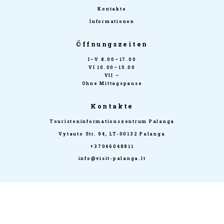
Kontakte
Informationen
Öffnungszeiten
I–V 8.00–17.00
VI 10.00–15.00
VII –
Ohne Mittagspause
Kontakte
Touristeninformationszentrum Palanga
Vytauto Str. 94, LT-00132 Palanga
+37046048811
info@visit-palanga.lt