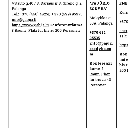
Vytauto g.40 / S. Dariaus ir S. Girėno g. 2,
“PAJŪRIO
ENE
Palanga
SODYBA“
Kurš
Tel.: +370 (460) 48251; + 370 (699) 95973
Mokyklos g.
info@gabija.lt
+370
50A, Palanga
https://www.gabija.lt/
Konferenzräume
:
3 Räume, Platz für bis zu 200 Personen
ener
+370 614
as.lt
95535
info@pajuri
https
osodyba.co
m
Kon
mit 
Konferenzr
bis z
äume
: 1
200 
Raum, Platz
für bis zu 40
Personen