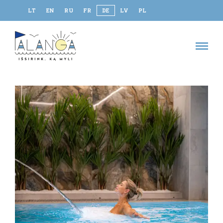
LT
EN
RU
FR
DE
LV
PL