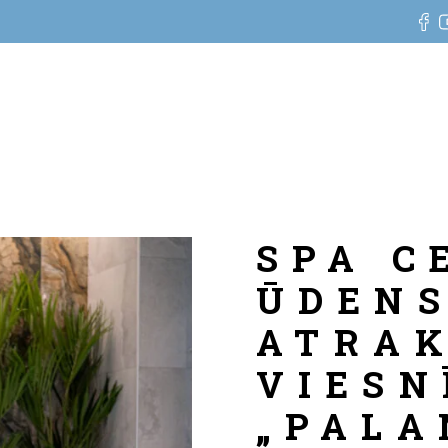
SPA C
ŪDEN
ATRAK
VIESN
„PALA