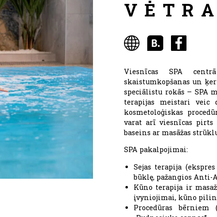
VĖTRA
Viesnīcas SPA centrā
skaistumkopšanas un ķerm
speciālistu rokās – SPA m
terapijas meistari veic
kosmetoloģiskas procedūr
varat arī viesnīcas pirts
baseins ar masāžas strūkl
SPA pakalpojimai:
Sejas terapija (ekspres
būklę, pažangios Anti-A
Kūno terapija ir masaž
įvyniojimai, kūno pilin
Procedūras bērniem 