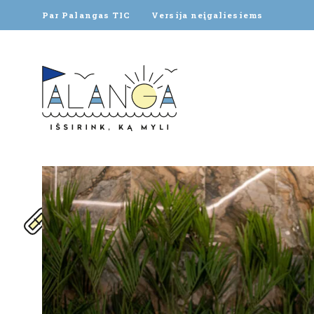
Par Palangas TIC
Versija neįgaliesiems