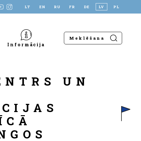
LT
EN
RU
FR
DE
LV
PL
Informācija
ENTRS UN
S
CIJAS
ĪCĀ
NGOS