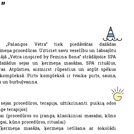
”
 „Palangos Vėtra” tiek piedāvātas dažādas
eņa procedūras. Uzticiet savu veselību un labsajūtu
ājā „Vėtra inspired by Femina Bona” strādājošie SPA
 dažādus sejas un ķermeņa masāžas, SPA rituālus,
as. Atpūsties, aizmirst rūpesčius un atgūt spēkus
 kompleksā. Pirts kompleksā ir tvaika pirts, sauna,
u un burbuļvanna.
 sejas procedūros, terapija, užtikrinanti puikią odos
ge terapijos)
ai (procedūros su įranga, klasikiniai masažai, kūno
gai, kūno procedūros, ritualai)
(ķermeņa masāža, ķermeņa ietīšana ar šokolādi