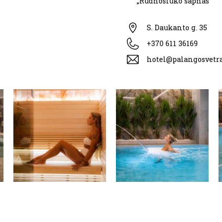
„Rudnosiuko sapnas”
S. Daukanto g. 35
+370 611 36169
hotel@palangosvetra