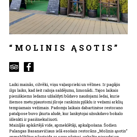
“MOLINIS ĄSOTIS”
Laiki mainās, cilvēki, viņu vaļasprieki un vēlmes. Ir pagājis
ilgs laiks, kad šeit ražoja saldējumu, limonādi…Tajos laikais
pieniškiems ledams užšaldyti būdavo naudojami ledai, kurie
žiemos metu pjaustomi jūroje rankiniu pjūklu ir vežami arklių
tempiamais vežimais. Padomju laikais dabartinėse restorano
patalpose buvo įkurta aludė, kur lankytojai užsukdavo bokalo
išlenkti ir pasišnekučiuoti.
Mainījās apkārtējā vide, apmeklētāji, apkalpošana. Šodien
Palangas Basanavičiaus ielā esošais restorāns „Molinis ąsotis”
apmeklētājus pārsteidz ar savu vēsturi, uzkrāto pieredzi un