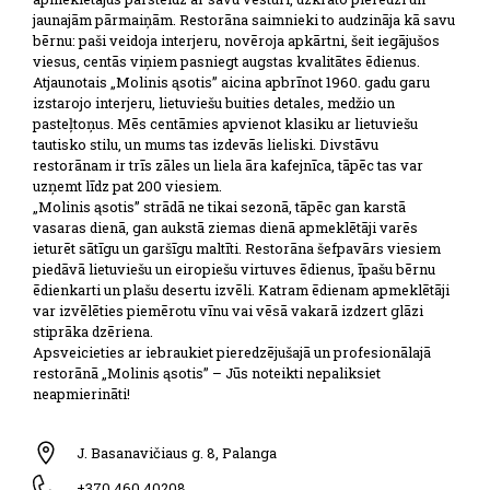
jaunajām pārmaiņām. Restorāna saimnieki to audzināja kā savu
bērnu: paši veidoja interjeru, novēroja apkārtni, šeit iegājušos
viesus, centās viņiem pasniegt augstas kvalitātes ēdienus.
Atjaunotais „Molinis ąsotis” aicina apbrīnot 1960. gadu garu
izstarojo interjeru, lietuviešu buities detales, medžio un
pasteļtoņus. Mēs centāmies apvienot klasiku ar lietuviešu
tautisko stilu, un mums tas izdevās lieliski. Divstāvu
restorānam ir trīs zāles un liela āra kafejnīca, tāpēc tas var
uzņemt līdz pat 200 viesiem.
„Molinis ąsotis” strādā ne tikai sezonā, tāpēc gan karstā
vasaras dienā, gan aukstā ziemas dienā apmeklētāji varēs
ieturēt sātīgu un garšīgu maltīti. Restorāna šefpavārs viesiem
piedāvā lietuviešu un eiropiešu virtuves ēdienus, īpašu bērnu
ēdienkarti un plašu desertu izvēli. Katram ēdienam apmeklētāji
var izvēlēties piemērotu vīnu vai vēsā vakarā izdzert glāzi
stiprāka dzēriena.
Apsveicieties ar iebraukiet pieredzējušajā un profesionālajā
restorānā „Molinis ąsotis” – Jūs noteikti nepaliksiet
neapmierināti!
J. Basanavičiaus g. 8, Palanga
+370 460 40208