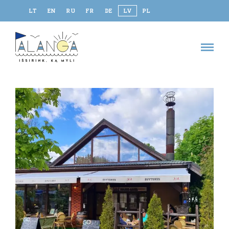
LT
EN
RU
FR
DE
LV
PL