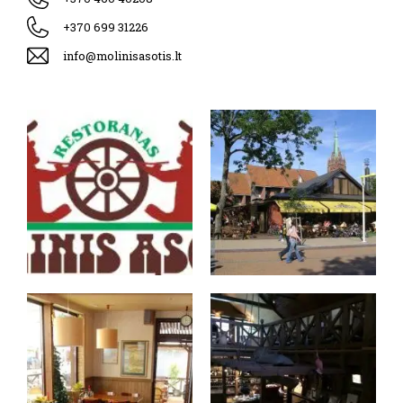
+370 699 31226
info@molinisasotis.lt