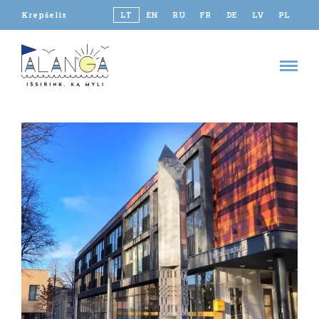
Krepšelis
LT
EN
RU
FR
DE
LV
PL