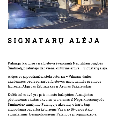
SIGNATARŲ ALĖJA
Palanga, kartu su visa Lietuva švenčianti Nepriklausomybės
Šimtmetį, praturtėjo dar viena kultūrine erdve – Signatarų alėja.
Alėjos su ja puošiančia stela autoriai – Vilniaus dailės
akademijos profesoriai bei Lietuvos nacionalinės premijos
laureatai Algirdas Žebrauskas ir Arūnas Sakalauskas.
Kultūrinė erdvė yra prie miesto bažnyčios. Atnaujintas
pėstiesiems skirtas skveras yra vienas iš Nepriklausomybės
Šimtmečio minėjimo Palangoje akcentų, o kartu taip
atiduodama pagarba keturiems Vasario 16-osios Akto
signatarams, besimokiusiems Palangos progimnazijoje: