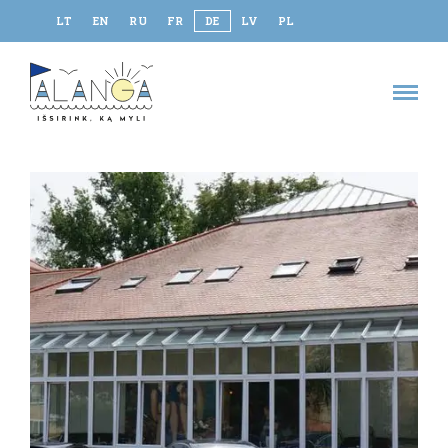
LT
EN
RU
FR
DE
LV
PL