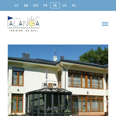
LT
EN
RU
FR
DE
LV
PL