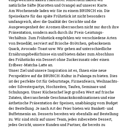
natürliche Säfte (Karotten und Orange) auf unserer Karte.
Am Wochenende laden wir Sie zu einem BRUNCH ein. Die
Speisekarte für das späte Frühstück ist nicht besonders
umfangreich, aber die Qualität der Gerichte und die
Ausgewogenheit der Aromen überraschen nicht nur durch ihre
Präsentation, sondern auch durch ihr Preis-Leistungs-
Verhältnis. Zum Frühstück empfehlen wir verschiedene Arten
von Benedikt, serviert auf Brioche-Brötchen, gebackenem
Quark, Avocado-Toast usw. Wir gehen auf unterschiedliche
Ernährungsbedürfnisse ein und bieten daher zum Abschluss
des Frühstücks ein Dessert ohne Zuckerzusatz oder einen
Erdbeer-Matcha-Latte an.
Unser Ziel und unsere Inspiration ist es, Ihnen eine neue
Perspektive auf die BRUNCH-Kultur in Palanga zu bieten. Dies
ist der perfekte Ort für Geburtstage, Firmenfeiern, Weihnachts-
oder Silvesterpartys, Hochzeiten, Taufen, Seminare und
Schulungen. Unser Küchenchef legt großen Wert auf frische
Zutaten, überraschende Geschmackskombinationen und eine
ästhetische Präsentation der Speisen, unabhängig vom Budget
der Bestellung. Je nach Art der Feier bieten wir Bankett- und
Buffetmenüs an. Desserts bereiten wir ebenfalls auf Bestellung
zu. Wir sind stolz auf unser Team, jedes zubereitete Dessert,
jedes Gericht, unsere Kunden und Partner, die bereits zu