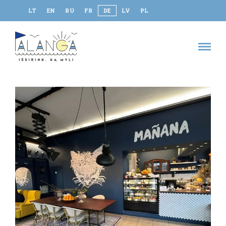
LT
EN
RU
FR
DE
LV
PL