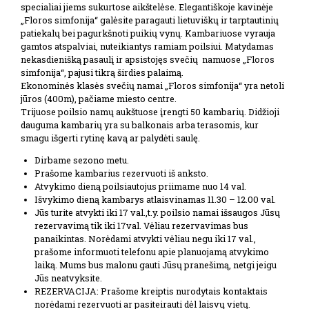
specialiai jiems sukurtose aikštelėse. Elegantiškoje kavinėje
„Floros simfonija“ galėsite paragauti lietuviškų ir tarptautinių
patiekalų bei pagurkšnoti puikių vynų. Kambariuose vyrauja
gamtos atspalviai, nuteikiantys ramiam poilsiui. Matydamas
nekasdienišką pasaulį ir apsistojęs svečių namuose „Floros
simfonija“, pajusi tikrą širdies palaimą.
Ekonominės klasės svečių namai „Floros simfonija“ yra netoli
jūros (400m), pačiame miesto centre.
Trijuose poilsio namų aukštuose įrengti 50 kambarių. Didžioji
dauguma kambarių yra su balkonais arba terasomis, kur
smagu išgerti rytinę kavą ar palydėti saulę.
Dirbame sezono metu.
Prašome kambarius rezervuoti iš anksto.
Atvykimo dieną poilsiautojus priimame nuo 14 val.
Išvykimo dieną kambarys atlaisvinamas 11.30 – 12.00 val.
Jūs turite atvykti iki 17 val.,t.y. poilsio namai išsaugos Jūsų
rezervavimą tik iki 17val. Vėliau rezervavimas bus
panaikintas. Norėdami atvykti vėliau negu iki 17 val.,
prašome informuoti telefonu apie planuojamą atvykimo
laiką. Mums bus malonu gauti Jūsų pranešimą, netgi jeigu
Jūs neatvyksite.
REZERVACIJA: Prašome kreiptis nurodytais kontaktais
norėdami rezervuoti ar pasiteirauti dėl laisvų vietų.