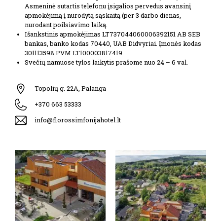
Asmeninė sutartis telefonu įsigalios pervedus avansinį
apmokėjimą į nurodytą sąskaitą (per 3 darbo dienas,
nurodant poilsiavimo laiką.
Išankstinis apmokėjimas LT737044060006392151 AB SEB
bankas, banko kodas 70440, UAB Didvyriai. Įmonės kodas
301113598 PVM LT100003817419.
Svečių namuose tylos laikytis prašome nuo 24 – 6 val.
Topolių g. 22A, Palanga
+370 663 53333
info@florossimfonijahotel.lt