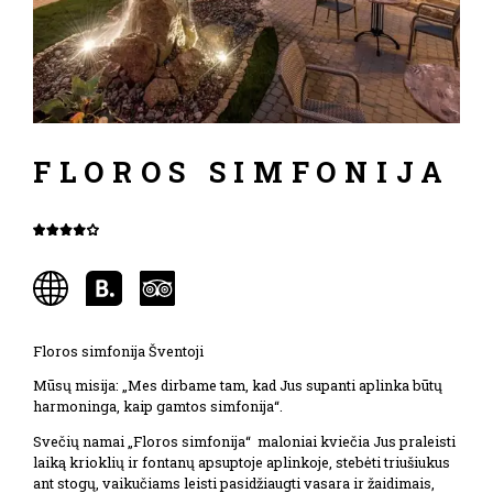
FLOROS SIMFONIJA
Floros simfonija Šventoji
Mūsų misija: „Mes dirbame tam, kad Jus supanti aplinka būtų
harmoninga, kaip gamtos simfonija“.
Svečių namai „Floros simfonija“ maloniai kviečia Jus praleisti
laiką krioklių ir fontanų apsuptoje aplinkoje, stebėti triušiukus
ant stogų, vaikučiams leisti pasidžiaugti vasara ir žaidimais,