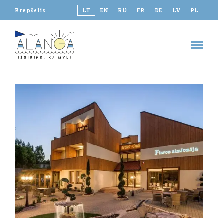
Krepšelis
LT
EN
RU
FR
DE
LV
PL