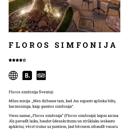
FLOROS SIMFONIJA
Floros simfonija Šventoji
Mūsu misija: „Mes dirbame tam, kad Jus supanti aplinka būtų
harmoninga, kaip gamtos simfonija“.
Viesu namai „Floros simfonija” (Floros simfonija) laipni aicina
Jūs pavadīt laiku, baudot ūdenskritumu un strūklaku ieskauto
apkārtni, vērot trušus uz jumtiem, ļaut bērniem izbaudīt vasaru