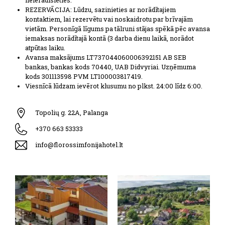
REZERVĀCIJA: Lūdzu, sazinieties ar norādītajiem
kontaktiem, lai rezervētu vai noskaidrotu par brīvajām
vietām. Personīgā līgums pa tālruni stājas spēkā pēc avansa
iemaksas norādītajā kontā (3 darba dienu laikā, norādot
atpūtas laiku.
Avansa maksājums LT737044060006392151 AB SEB
bankas, bankas kods 70440, UAB Didvyriai. Uzņēmuma
kods 301113598 PVM LT100003817419.
Viesnīcā lūdzam ievērot klusumu no plkst. 24:00 līdz 6:00.
Topolių g. 22A, Palanga
+370 663 53333
info@florossimfonijahotel.lt