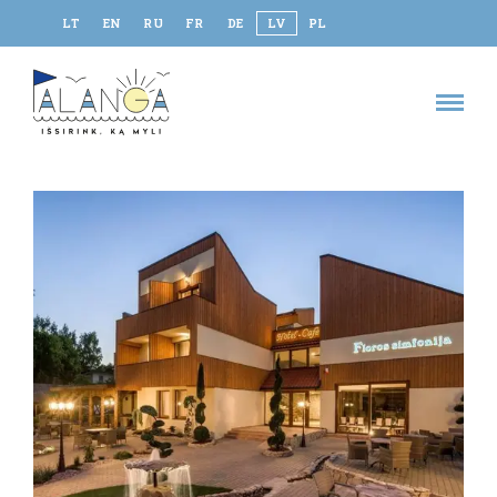
LT
EN
RU
FR
DE
LV
PL