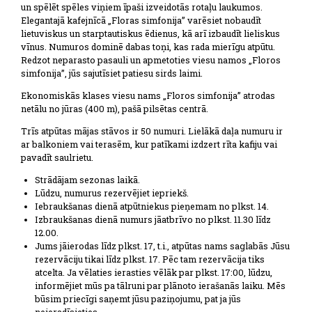
un spēlēt spēles viņiem īpaši izveidotās rotaļu laukumos.
Elegantajā kafejnīcā „Floras simfonija” varēsiet nobaudīt
lietuviskus un starptautiskus ēdienus, kā arī izbaudīt lieliskus
vīnus. Numuros dominē dabas toņi, kas rada mierīgu atpūtu.
Redzot neparasto pasauli un apmetoties viesu namos „Floros
simfonija”, jūs sajutīsiet patiesu sirds laimi.
Ekonomiskās klases viesu nams „Floros simfonija” atrodas
netālu no jūras (400 m), pašā pilsētas centrā.
Trīs atpūtas mājas stāvos ir 50 numuri. Lielākā daļa numuru ir
ar balkoniem vai terasēm, kur patīkami izdzert rīta kafiju vai
pavadīt saulrietu.
Strādājam sezonas laikā.
Lūdzu, numurus rezervējiet iepriekš.
Iebraukšanas dienā atpūtniekus pieņemam no plkst. 14.
Izbraukšanas dienā numurs jāatbrīvo no plkst. 11.30 līdz
12.00.
Jums jāierodas līdz plkst. 17, t.i., atpūtas nams saglabās Jūsu
rezervāciju tikai līdz plkst. 17. Pēc tam rezervācija tiks
atcelta. Ja vēlaties ierasties vēlāk par plkst. 17:00, lūdzu,
informējiet mūs pa tālruni par plānoto ierašanās laiku. Mēs
būsim priecīgi saņemt jūsu paziņojumu, pat ja jūs
neieradīsieties.