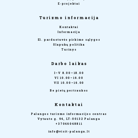
E-projektai
Turizmo informacija
Kontaktai
Informacija
El. parduotuvės pirkimo sąlygos
Slapukų politika
Turinys
Darbo laikas
I–V 8.00–18.00
VI 10.00–16.00
VII 10.00–16.00
Be pietų pertraukos
Kontaktai
Palangos turizmo informacijos centras
Vytauto g. 94, LT-00132 Palanga
+37046048811
info@visit-palanga.lt