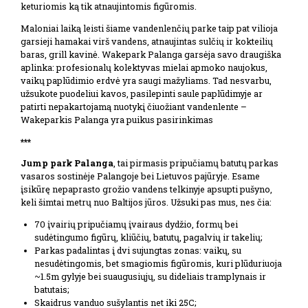
keturiomis ką tik atnaujintomis figūromis.
Maloniai laiką leisti šiame vandenlenčių parke taip pat vilioja
garsieji hamakai virš vandens, atnaujintas sulčių ir kokteilių
baras, grill kavinė. Wakepark Palanga garsėja savo draugiška
aplinka: profesionalų kolektyvas mielai apmoko naujokus,
vaikų paplūdimio erdvė yra saugi mažyliams. Tad nesvarbu,
užsukote puodeliui kavos, pasilepinti saule paplūdimyje ar
patirti nepakartojamą nuotykį čiuožiant vandenlente –
Wakeparkis Palanga yra puikus pasirinkimas
***
Jump park Palanga
, tai pirmasis pripučiamų batutų parkas
vasaros sostinėje Palangoje bei Lietuvos pajūryje. Esame
įsikūrę nepaprasto grožio vandens telkinyje apsupti pušyno,
keli šimtai metrų nuo Baltijos jūros. Užsuki pas mus, nes čia:
70 įvairių pripučiamų įvairaus dydžio, formų bei
sudėtingumo figūrų, kliūčių, batutų, pagalvių ir takelių;
Parkas padalintas į dvi sujungtas zonas: vaikų, su
nesudėtingomis, bet smagiomis figūromis, kuri plūduriuoja
~1.5m gylyje bei suaugusiųjų, su dideliais tramplynais ir
batutais;
Skaidrus vanduo sušylantis net iki 25C;