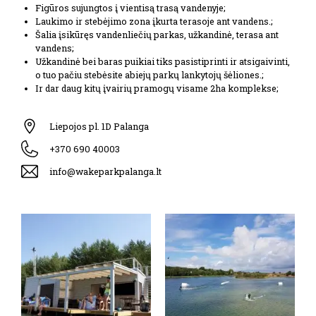
Figūros sujungtos į vientisą trasą vandenyje;
Laukimo ir stebėjimo zona įkurta terasoje ant vandens.;
Šalia įsikūręs vandenliečių parkas, užkandinė, terasa ant
vandens;
Užkandinė bei baras puikiai tiks pasistiprinti ir atsigaivinti,
o tuo pačiu stebėsite abiejų parkų lankytojų šėliones.;
Ir dar daug kitų įvairių pramogų visame 2ha komplekse;
Liepojos pl. 1D Palanga
+370 690 40003
info@wakeparkpalanga.lt