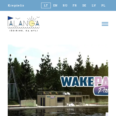
Krepšelis
LT
EN
RU
FR
DE
LV
PL