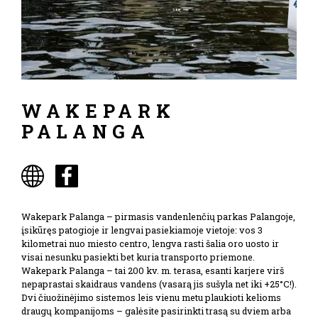
WAKEPARK
PALANGA
Wakepark Palanga – pirmasis vandenlenčių parkas Palangoje,
įsikūręs patogioje ir lengvai pasiekiamoje vietoje: vos 3
kilometrai nuo miesto centro, lengva rasti šalia oro uosto ir
visai nesunku pasiekti bet kuria transporto priemone.
Wakepark Palanga – tai 200 kv. m. terasa, esanti karjere virš
nepaprastai skaidraus vandens (vasarą jis sušyla net iki +25°C!).
Dvi čiuožinėjimo sistemos leis vienu metu plaukioti kelioms
draugų kompanijoms – galėsite pasirinkti trasą su dviem arba