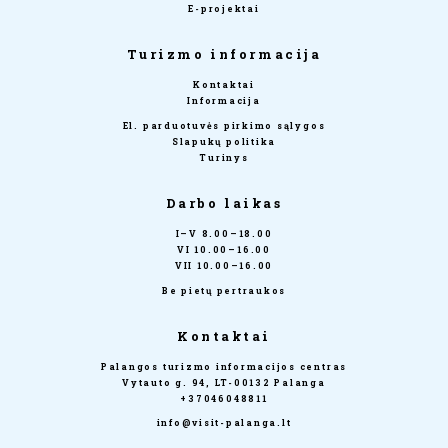
E-projektai
Turizmo informacija
Kontaktai
Informacija
El. parduotuvės pirkimo sąlygos
Slapukų politika
Turinys
Darbo laikas
I–V 8.00–18.00
VI 10.00–16.00
VII 10.00–16.00
Be pietų pertraukos
Kontaktai
Palangos turizmo informacijos centras
Vytauto g. 94, LT-00132 Palanga
+37046048811
info@visit-palanga.lt