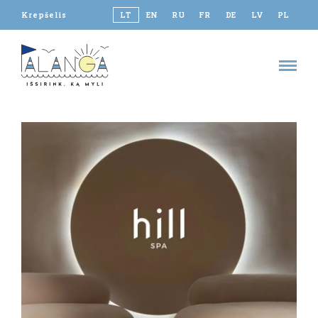
Krepšelis
LT
EN
RU
FR
DE
LV
PL