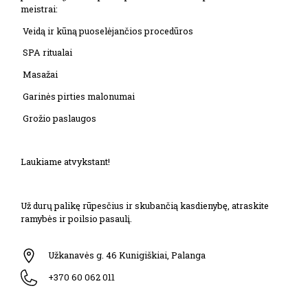
meistrai:
 Veidą ir kūną puoselėjančios procedūros
 SPA ritualai
 Masažai
 Garinės pirties malonumai
 Grožio paslaugos
Laukiame atvykstant!
Už durų palikę rūpesčius ir skubančią kasdienybę, atraskite
ramybės ir poilsio pasaulį.
Užkanavės g. 46 Kunigiškiai, Palanga
+370 60 062 011