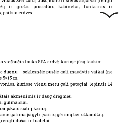
 vidaus SPA zoną. Jūsų kūno ir sielos atgaivai įrengti
žų ir grožio procedūrų kabinetai, funkcinis ir
, poilsio erdvės.
 viešbučio lauko SPA erdvė, kurioje jūsų laukia:
o dugnu – seklesnėje pusėje gali maudytis vaikai (ne
s 5×15 m.
vonios, kuriose vienu metu gali patogiai lepintis 14
arštais akmenimis ir daug drėgmės.
, gulmaišiai.
i įskaičiuoti į kainą.
iame galima įsigyti įvairių gėrimų bei užkandžių.
rengti dušai ir tualetai.