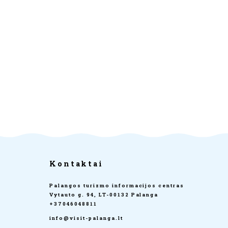
Kontaktai
Palangos turizmo informacijos centras
Vytauto g. 94, LT-00132 Palanga
+37046048811
info@visit-palanga.lt