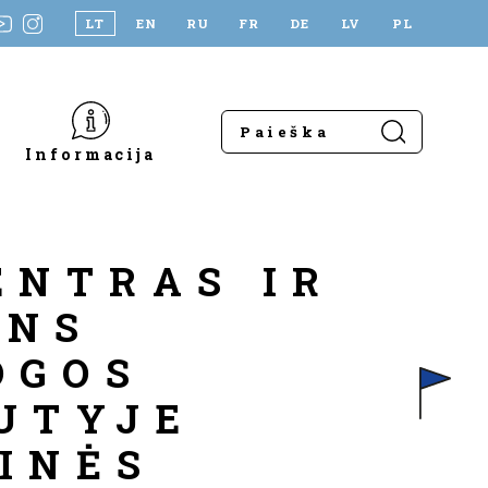
LT
EN
RU
FR
DE
LV
PL
Informacija
ENTRAS IR
ENS
OGOS
UTYJE
INĖS