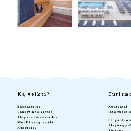
Ką veikti?
Turizm
Ekskursijos
Kontaktai
Lankytinos vietos
Informacij
Aktyvus laisvalaikis
El. parduo
Mobili programėlė
Slapukų pol
Renginiai
Turinys