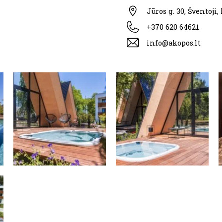
Jūros g. 30, Šventoji
+370 620 64621
info@akopos.lt