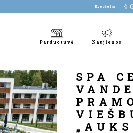
Krepšelis
Parduotuvė
Naujienos
SPA C
VAND
PRAM
VIEŠB
„AUKS