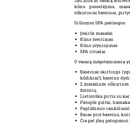
Jau 2024 m vasarą atsivers
kūno puoselėjimo, masa
sūkuriniai baseinai, pirtys
Siūlomos SPA paslaugos:
Įvairūs masažai
Kūno šveitimas
Kūno įvyniojimas
SPA ritualai
O vasarą mėgstamiausia yra
Baseinas skirtingo lygi
kūdikiai!); baseino dydi
2 masažinės sūkurinės 
žmonių.
Lietuviška pirtis su k
Patogūs gultai, hamakai
Paplūdimio rankšluosčia
Baras prie baseino, kur
Čia pat jūsų patogumui į