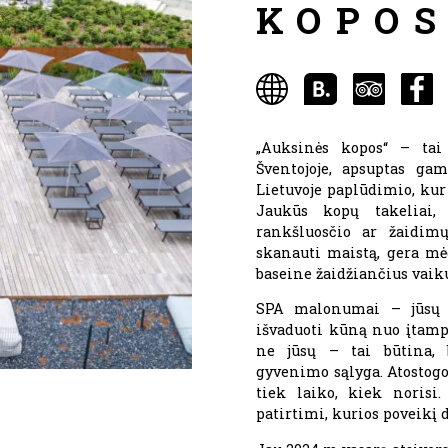
KOPOS
„Auksinės kopos“ – tai 
Šventojoje, apsuptas ga
Lietuvoje paplūdimio, kur
Jaukūs kopų takeliai, 
rankšluosčio ar žaidimų
skanauti maistą, gera mė
baseine žaidžiančius vaik
SPA malonumai – jūsų kū
išvaduoti kūną nuo įtampo
ne jūsų – tai būtina, 
gyvenimo sąlyga. Atostogos
tiek laiko, kiek norisi.
patirtimi, kurios poveikį d