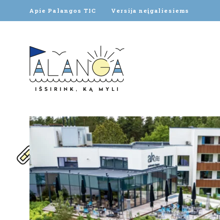
Apie Palangos TIC
Versija neįgaliesiems