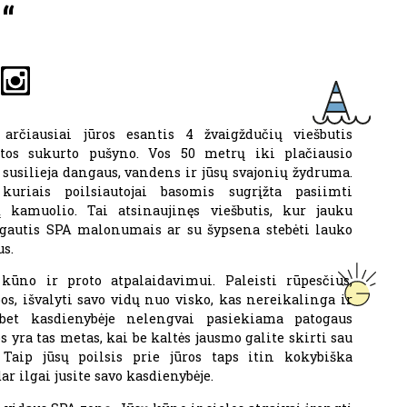
“
arčiausiai jūros esantis 4 žvaigždučių viešbutis
mtos sukurto pušyno. Vos 50 metrų iki plačiausio
 susilieja dangaus, vandens ir jūsų svajonių žydruma.
kuriais poilsiautojai basomis sugrįžta pasiimti
 kamuolio. Tai atsinaujinęs viešbutis, kur jauku
gautis SPA malonumais ar su šypsena stebėti lauko
us.
no ir proto atpalaidavimui. Paleisti rūpesčius,
s, išvalyti savo vidų nuo visko, kas nereikalinga ir
bet kasdienybėje nelengvai pasiekiama patogaus
 yra tas metas, kai be kaltės jausmo galite skirti sau
 Taip jūsų poilsis prie jūros taps itin kokybiška
ar ilgai jusite savo kasdienybėje.