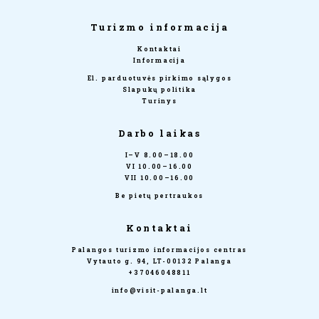
Turizmo informacija
Kontaktai
Informacija
El. parduotuvės pirkimo sąlygos
Slapukų politika
Turinys
Darbo laikas
I–V 8.00–18.00
VI 10.00–16.00
VII 10.00–16.00
Be pietų pertraukos
Kontaktai
Palangos turizmo informacijos centras
Vytauto g. 94, LT-00132 Palanga
+37046048811
info@visit-palanga.lt