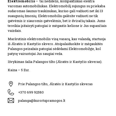
Elektromobilis
–
tai nedidelis, kompaktiškas elektra
varomas automobiliukas. Elektromobilį sujungus su priekaba
sudaromas šaunus traukinukas, kuriuo gali važiuoti net iki 13
suaugusių žmonių. Elektromobiliu galėsite važiuoti ne tik
gatvėmis ir siauromis gatvelėmis, bet ir dviračių takais. Jums
tereikia įsitaisyti patogiai ir mėgautis kelione ir Jus supančiais
vaizdais.
Maršrutinis elektromobilis visą vasarą, kas valandą, startuoja
iš Jūratės ir Kastyčio skvero. Atsipalaiduokite ir mėgaukitės
Palangos peizažais patogiai sėdėdami Elektromobilyje, kol
patyrę vairuotojai Jus saugiai veža.
Išvykimas šalia Palangos tilto (Jūratės ir Kastyčio skveras).
Kaina – 5 Eur.
Prie Palangos tilto, Jūratės ir Kastyčio skveras
+370 699 92580
palanga@kurortupramogos.lt