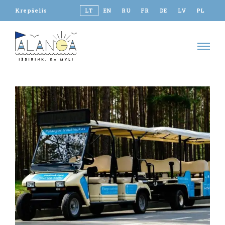
Krepšelis
LT
EN
RU
FR
DE
LV
PL