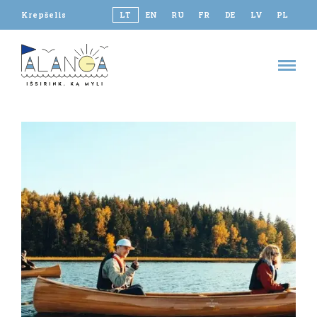
Krepšelis
LT
EN
RU
FR
DE
LV
PL