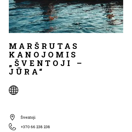
MARŠRUTAS
KANOJOMIS
„ŠVENTOJI –
JŪRA“
Šventoji
+370 66 238 238