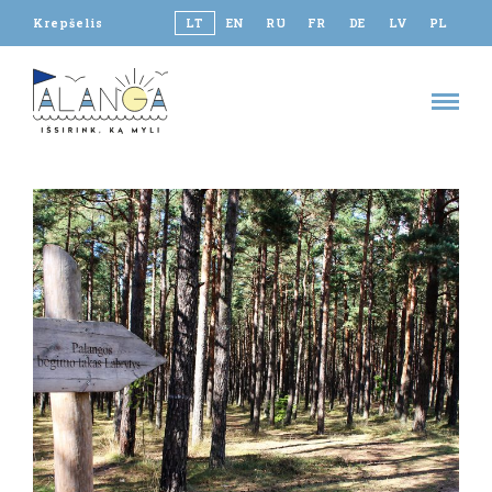
Krepšelis
LT
EN
RU
FR
DE
LV
PL