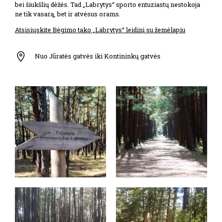
bei šiukšlių dėžės. Tad „Labrytys“ sporto entuziastų nestokoja
ne tik vasarą, bet ir atvėsus orams.
Atsisiųskite Bėgimo tako „Labrytys“ leidinį su žemėlapiu
Nuo Jūratės gatvės iki Kontininkų gatvės