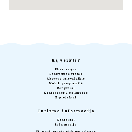
Ką veikti?
Ekskursijos
Lankytinos vietos
Aktyvus laisvalaikis
Mobili programėlė
Renginiai
Konferencijų galimybės
E-projektai
Turizmo informacija
Kontaktai
Informacija
El. parduotuvės pirkimo sąlygos