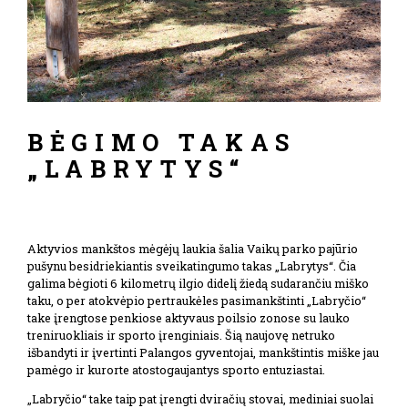
BĖGIMO TAKAS
„LABRYTYS“
Aktyvios mankštos mėgėjų laukia šalia Vaikų parko pajūrio
pušynu besidriekiantis sveikatingumo takas „Labrytys“. Čia
galima bėgioti 6 kilometrų ilgio didelį žiedą sudarančiu miško
taku, o per atokvėpio pertraukėles pasimankštinti „Labryčio“
take įrengtose penkiose aktyvaus poilsio zonose su lauko
treniruokliais ir sporto įrenginiais. Šią naujovę netruko
išbandyti ir įvertinti Palangos gyventojai, mankštintis miške jau
pamėgo ir kurorte atostogaujantys sporto entuziastai.
„Labryčio“ take taip pat įrengti dviračių stovai, mediniai suolai