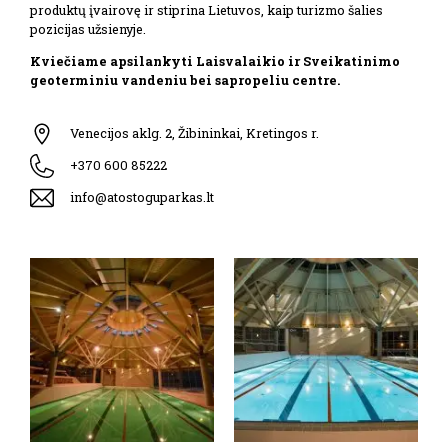
produktų įvairovę ir stiprina Lietuvos, kaip turizmo šalies
pozicijas užsienyje.
Kviečiame apsilankyti Laisvalaikio ir Sveikatinimo
geoterminiu vandeniu bei sapropeliu centre.
Venecijos aklg. 2, Žibininkai, Kretingos r.
+370 600 85222
info@atostoguparkas.lt