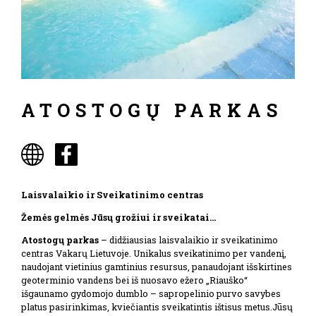
ATOSTOGŲ PARKAS
Laisvalaikio ir Sveikatinimo centras
Žemės gelmės Jūsų grožiui ir sveikatai…
Atostogų parkas
– didžiausias laisvalaikio ir sveikatinimo
centras Vakarų Lietuvoje. Unikalus sveikatinimo per vandenį,
naudojant vietinius gamtinius resursus, panaudojant išskirtines
geoterminio vandens bei iš nuosavo ežero „Riauško“
išgaunamo gydomojo dumblo – sapropelinio purvo savybes
platus pasirinkimas, kviečiantis sveikatintis ištisus metus.Jūsų