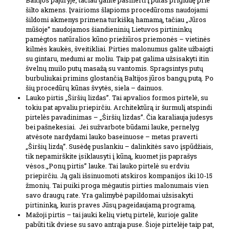
Baltijos pajūryje, tačiau galite pasinerti į putas prigludę prie
šilto akmens. Įvairioms šlapioms procedūroms naudojami
šildomi akmenys primena turkišką hamamą, tačiau „Jūros
mūšoje” naudojamos šiandieninių Lietuvos pirtininkų
pamėgtos natūralios kūno priežiūros priemonės – vietinės
kilmės kaukės, šveitikliai. Pirties malonumus galite užbaigti
su gintaru, medumi ar moliu. Taip pat galima užsisakyti itin
švelnų muilo putų masažą su vantomis. Spragsintys putų
burbuliukai primins glostančią Baltijos jūros bangų putą. Po
šių procedūrų kūnas švytės, siela – dainuos.
Lauko pirtis „Širšių lizdas”. Tai apvalios formos pirtelė, su
tokiu pat apvaliu priepirčiu. Architektūrą ir šurmulį atspindi
pirtelės pavadinimas – „Širšių lizdas”. Čia karaliauja judesys
bei pašnekesiai. Jei sužvarbote būdami lauke, pernelyg
atvėsote nardydami lauko baseinuose – metas praverti
„Širšių lizdą”. Susėdę puslankiu – dalinkitės savo įspūdžiais,
tik nepamirškite įsiklausyti į kūną, kuomet jis paprašys
vėsos.„Ponų pirtis” lauke. Tai lauko pirtelė su erdviu
priepirčiu. Ją gali išsinuomoti atskiros kompanijos iki 10-15
žmonių. Tai puiki proga mėgautis pirties malonumais vien
savo draugų rate. Yra galimybė papildomai užsisakyti
pirtininką, kuris praves Jūsų pageidaujamą programą.
Mažoji pirtis – tai jauki kelių vietų pirtelė, kurioje galite
pabūti tik dviese su savo antrąja puse. Šioje pirtelėje taip pat,