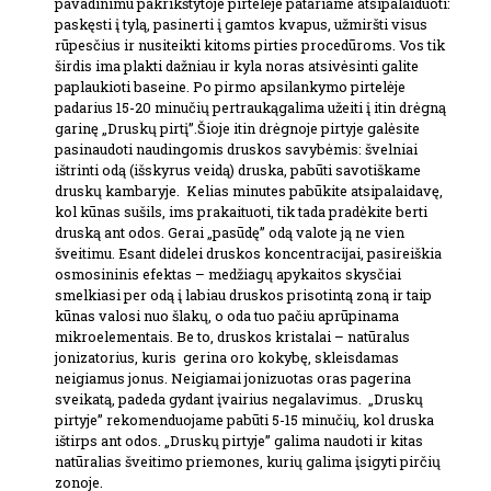
pavadinimu pakrikštytoje pirtelėje patariame atsipalaiduoti:
paskęsti į tylą, pasinerti į gamtos kvapus, užmiršti visus
rūpesčius ir nusiteikti kitoms pirties procedūroms. Vos tik
širdis ima plakti dažniau ir kyla noras atsivėsinti galite
paplaukioti baseine. Po pirmo apsilankymo pirtelėje
padarius 15-20 minučių pertraukągalima užeiti į itin drėgną
garinę „Druskų pirtį”.Šioje itin drėgnoje pirtyje galėsite
pasinaudoti naudingomis druskos savybėmis: švelniai
ištrinti odą (išskyrus veidą) druska, pabūti savotiškame
druskų kambaryje. Kelias minutes pabūkite atsipalaidavę,
kol kūnas sušils, ims prakaituoti, tik tada pradėkite berti
druską ant odos. Gerai „pasūdę” odą valote ją ne vien
šveitimu. Esant didelei druskos koncentracijai, pasireiškia
osmosininis efektas – medžiagų apykaitos skysčiai
smelkiasi per odą į labiau druskos prisotintą zoną ir taip
kūnas valosi nuo šlakų, o oda tuo pačiu aprūpinama
mikroelementais. Be to, druskos kristalai – natūralus
jonizatorius, kuris gerina oro kokybę, skleisdamas
neigiamus jonus. Neigiamai jonizuotas oras pagerina
sveikatą, padeda gydant įvairius negalavimus. „Druskų
pirtyje” rekomenduojame pabūti 5-15 minučių, kol druska
ištirps ant odos. „Druskų pirtyje” galima naudoti ir kitas
natūralias šveitimo priemones, kurių galima įsigyti pirčių
zonoje.