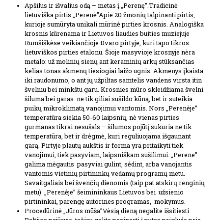
Apšilus ir išvalius odą – metas į „Perenę”.Tradicinė
lietuviška pirtis „Perenė”Apie 20 žmonių talpinanti pirtis,
kurioje sumūryta unikali mūrinė pirties krosnis. Analogiška
krosnis kūrenama ir Lietuvos liaudies buities muziejuje
Rumšiškėse veikiančioje Dvaro pirtyje, kuri tapo tikros
lietuviškos pirties etalonu. Šioje masyvioje krosnyje nėra
metalo: už molinių sienų ant keraminių arkų stūksančias
kelias tonas akmenų tiesiogiai laižo ugnis. Akmenys įkaista
iki raudonumo, o ant jų užpiltas samtelis vandens virsta itin
švelniu bei minkštu garu. Krosnies mūro skleidžiama švelni
šiluma bei garas ne tik giliai sušildo kūną, bet ir suteikia
puikų mikroklimatą vanojimui vantomis. Nors „Perenėje”
temperatūra siekia 50-60 laipsnių, nė vienas pirties
gurmanas tikrai nesušals – šilumos pojūtį sukuria ne tik
temperatūra, bet ir drėgmė, kuri reguliuojama išgaunant
garą. Pirtyje plautų aukštis ir forma yra pritaikyti tiek
vanojimui, tiek pasyviam, laipsniškam sušilimui. „Perene”
galima mėgautis pasyviai gulint, sėdint, arba vanojantis
vantomis vietinių pirtininkų vedamų programų metu.
Savaitgaliais bei švenčių dienomis (taip pat atskirų renginių
metu) „Perenėje” šeimininkaus Lietuvos bei užsienio
pirtininkai, parengę autorines programas, mokymus.
Procedūrinė „Jūros mūša”Vėsią dieną negalite išsitiesti