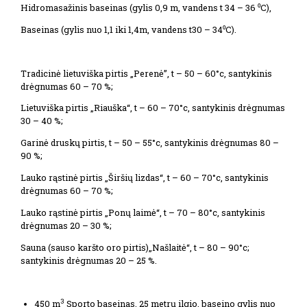
Hidromasažinis baseinas (gylis 0,9 m, vandens t 34 – 36 ⁰C),
Baseinas (gylis nuo 1,1 iki 1,4m, vandens t30 – 34⁰C).
Tradicinė lietuviška pirtis „Perenė”, t – 50 – 60°c, santykinis
drėgnumas 60 – 70 %;
Lietuviška pirtis „Riauška“, t – 60 – 70°c, santykinis drėgnumas
30 – 40 %;
Garinė druskų pirtis, t – 50 – 55°c, santykinis drėgnumas 80 –
90 %;
Lauko rąstinė pirtis „Širšių lizdas“, t – 60 – 70°c, santykinis
drėgnumas 60 – 70 %;
Lauko rąstinė pirtis „Ponų laimė“, t – 70 – 80°c, santykinis
drėgnumas 20 – 30 %;
Sauna (sauso karšto oro pirtis)„Našlaitė“, t – 80 – 90°c;
santykinis drėgnumas 20 – 25 %.
3
450 m
Sporto baseinas. 25 metrų ilgio, baseino gylis nuo