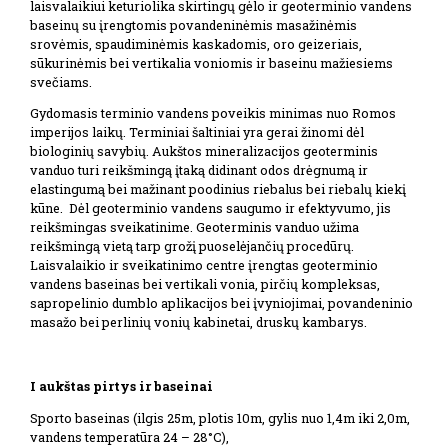
laisvalaikiui keturiolika skirtingų gėlo ir geoterminio vandens
baseinų su įrengtomis povandeninėmis masažinėmis
srovėmis, spaudiminėmis kaskadomis, oro geizeriais,
sūkurinėmis bei vertikalia voniomis ir baseinu mažiesiems
svečiams.
Gydomasis terminio vandens poveikis minimas nuo Romos
imperijos laikų. Terminiai šaltiniai yra gerai žinomi dėl
biologinių savybių. Aukštos mineralizacijos geoterminis
vanduo turi reikšmingą įtaką didinant odos drėgnumą ir
elastingumą bei mažinant poodinius riebalus bei riebalų kiekį
kūne. Dėl geoterminio vandens saugumo ir efektyvumo, jis
reikšmingas sveikatinime. Geoterminis vanduo užima
reikšmingą vietą tarp grožį puoselėjančių procedūrų.
Laisvalaikio ir sveikatinimo centre įrengtas geoterminio
vandens baseinas bei vertikali vonia, pirčių kompleksas,
sapropelinio dumblo aplikacijos bei įvyniojimai, povandeninio
masažo bei perlinių vonių kabinetai, druskų kambarys.
I aukštas pirtys ir baseinai
Sporto baseinas (ilgis 25m, plotis 10m, gylis nuo 1,4m iki 2,0m,
vandens temperatūra 24 – 28°C),