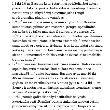
1,4 iki 2,0 m. Baseine keturi startiniai bokšteliai bei keturi
plaukimo takeliai puikiai tinka aktyviai sportuojantiems bei
norintiems palaikyti fizinį aktyvumą arba rengti
profesionalias plaukimo varžybas.
3
152 m
masažinis baseinas, baseino gylis 1,4 m. Baseine
sumontuotas gulimas oro masažas. Įrengta: spaudiminė
kaskada, trijų taškų masažas iš sienos, oro geizeris.172
3
m
treniruoklių baseinas. Lubose sumontuotas spaudiminės
kaskados, iš kurių vanduo krenta ~125m³/h. Šiame baseine
sumontuoti oro geizeriai iš dugno, trys komplektai skirtingų
aukščių ir intensyvumo bei diametro masažinių purkštukų iš
sienos. Sumontuoti mobilūs vandens dviračiai bei mobilūs
treniruokliai. 17
3
17
hidromasažo baseinas (sūkurinės vonios). Relaksacinis
atpalaiduojantis masažas, kurį sudaro vandens ir oro
3
masažas.58 m
vaikų baseinas. Baseino gylis nuo 20 iki
40cm. Sumontuota vaikams skirta atrakcija – vandens
3
grybas. 12 m
vertikali vonia, vonios gylis nuo 1.4 iki 1.9 m.
Sienoje įrengtas nestandartinis masažinis įrenginys, vienos
3
srovės. Masažo galia iki 75 m
/h.
Pirčių zonoje galite išbandyti natūraliais žolynais
kvepiančią pirtį „Riauška” puikiai tinkančią lengvai sušilti,
pripratinti kūną prie šilumos. Sapropeliu turtingo ežero