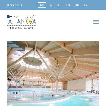
Krepšelis
LT
EN
RU
FR
DE
LV
PL