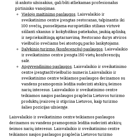
iš anksto užsisakius, gali būti atliekamas profesionalus
pirtininko vanojimas.
Viešojo maitinimo paslaugos
. Laisvalaikio ir
sveikatinimo centre įrengtas restoranas, talpinantis iki
100 svečių, puoselėjama europietiško stiliaus virtuvė
siūlanti skanius ir kokybiškus patiekalus, jaukią aplinką
ir nepriekaištingą aptarnavimą. Restorano durys atviros
viešbučio svečiams bei atostogų parko lankytojams.
Dalykinio turizmo (konferencijų) paslaugos
. Laisvalaikio
ir sveikatinimo centre įrengta 150 vietų konferencijų
salė.
Apgyvendinimo paslaugos
. Laisvalaikio ir sveikatinimo
centre įrengtas31viešbučio numeris.Laisvalaikio ir
sveikatinimo centre teikiamos paslaugos derinamos su
vandens pramogomis leidžia suderinti atskirų šeimos
narių interesus. Laisvalaikio ir sveikatinimo centre
teikiamos naujos paslaugos praplečia Lietuvos turizmo
produktų įvairovę ir stiprina Lietuvos, kaip turizmo
šalies pozicijas užsienyje.
Laisvalaikio ir sveikatinimo centre teikiamos paslaugos
derinamos su vandens pramogomis leidžia suderinti atskirų
šeimos narių interesus. Laisvalaikio ir sveikatinimo centre
teikiamos naujos paslaugos praplečia Lietuvos turizmo