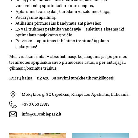
vandenlenčių sporto kultūra ir principais;
Aptarsime teorinę dalį žiūrėdami vaizdo medžiagą;
Padarysime apšilimą;
Atliksime pirmuosius bandymus ant pievelės;
1,5 val. trukmės praktika vandenyje – sulėtinus sistemą iki
optimalaus naujokams greičio
Po visko – aptarimas ir būsimo treniruočių plano
sudarymas!
Mes visiškai rimtai – absoliuti naujokų dauguma jau po pirmos
treniruotės apiplaukia savo pirmuosius ratus, o per antrąją jau
gilinasi į bazinius triukus!
Kursų kaina – tik €20! Su savimi turėkite tik rankšluostį!
Mokyklos g. 82 Užpelkiai, Klaipėdos Apskritis, Lithuania
+370 663 13313
info@313cablepark.lt