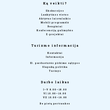
Ką veikti?
Ekskursijos
Lankytinos vietos
Aktyvus laisvalaikis
Mobili programėlė
Renginiai
Konferencijų galimybės
E-projektai
Turizmo informacija
Kontaktai
Informacija
El. parduotuvės pirkimo sąlygos
Slapukų politika
Turinys
Darbo laikas
I–V 8.00–18.00
VI 10.00–16.00
VII 10.00–16.00
Be pietų pertraukos