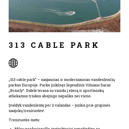
313 CABLE PARK
„313 cable park” – naujausias ir moderniausias vandenlenčių
parkas Europoje. Parke įsikūręs legendinis Vilniaus baras
„Briusly“. Didelė terasa su vaizdu į ežerą ir sportininkų
atliekamus triukus abejingo nepaliks nei vieno.
Įvaldyk vandenlentę per 2 valandas – junkis prie grupinės
naujokų treniruotės!
Treniruotės metu:
Mūsų profesionalūs instruktoriai supažindins su