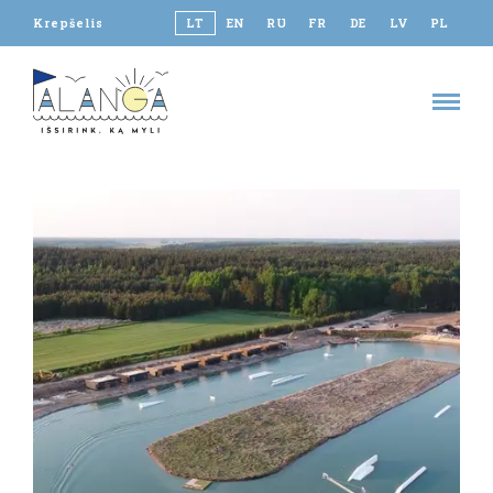
Krepšelis
LT
EN
RU
FR
DE
LV
PL