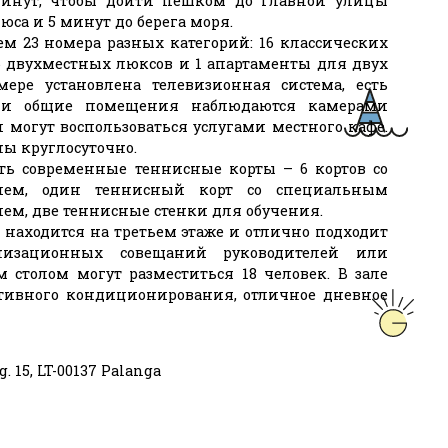
 минут, чтобы дойти пешком до главной улицы
чюса и 5 минут до берега моря.
м 23 номера разных категорий: 16 классических
6 двухместных люксов и 1 апартаменты для двух
ере установлена телевизионная система, есть
я и общие помещения наблюдаются камерами
 могут воспользоваться услугами местного кафе.
ны круглосуточно.
сть современные теннисные корты – 6 кортов со
ием, один теннисный корт со специальным
ем, две теннисные стенки для обучения.
находится на третьем этаже и отлично подходит
низационных совещаний руководителей или
 столом могут разместиться 18 человек. В зале
ктивного кондиционирования, отличное дневное
 g. 15, LT-00137 Palanga