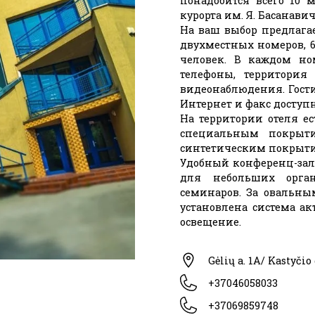
понадобится всего 10
курорта им. Я. Басанави
На ваш выбор предлагае
двухместных номеров, 
человек. В каждом ном
телефоны, территори
видеонаблюдения. Гости
Интернет и факс доступ
На территории отеля е
специальным покрыт
синтетическим покрыти
Удобный конференц-зал 
для небольших орга
семинаров. За овальным
установлена система а
освещение.
Gėlių a. 1A/ Kastyčio
+37046058033
+37069859748