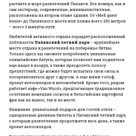
растаять в море развлечений Паланги. Все номера, как и
сам экстерьер, современные, минималистичные,
расположены на втором этаже здания. От «Melt guest
house» до Палянского моста или пляжа всего 250 метров
– всего 3 минуты пути.
Любителей активного отдыха порадует расположенный
поблизости
Палянский летний парк
– крупнейшее
место отдыха и развлечений на побережье Литвы.
Только здесь вы сможете попробовать уникальные
олимпийские батуты, которые позволят вам подняться
еще выше в воздух, а также преодолеть полосу
препятствий, где можно будет испытать свои силы и
посоревноваться друг с другом. А еще мини-гольф,
прокат велосипедов и веломобилей. Кроме того, рядом
работает кафе «Van Wurst», предлагающее традиционное
сочетание немецких сосисок и бельгийских картофеля
фри как на вынос, так и на месте.
Внимание: уникальный подарок для гостей отеля –
одноразовые дневные билеты в Паланский летний парк,
с которым развлечения продолжатся весь день, а также
прокат велосипедов.