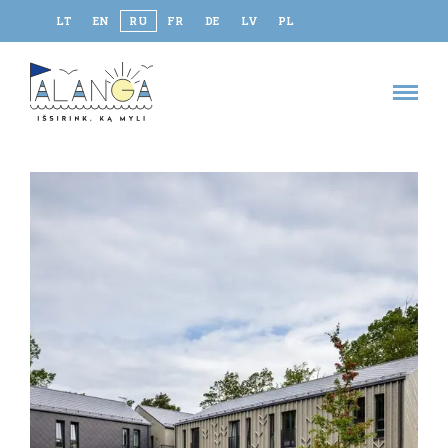
LT
EN
RU
FR
DE
LV
PL