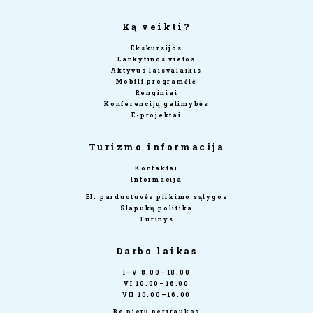
Ką veikti?
Ekskursijos
Lankytinos vietos
Aktyvus laisvalaikis
Mobili programėlė
Renginiai
Konferencijų galimybės
E-projektai
Turizmo informacija
Kontaktai
Informacija
El. parduotuvės pirkimo sąlygos
Slapukų politika
Turinys
Darbo laikas
I–V 8.00–18.00
VI 10.00–16.00
VII 10.00–16.00
Be pietų pertraukos