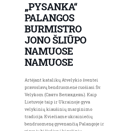
„PYSANKA“
PALANGOS
BURMISTRO
JONO ŠLIŪPO
NAMUOSE
NAMUOSE
Artėjant katalikų Atvelykio šventei
pravoslavų bendruomenė ruošiasi Šv.
Velykom (Cвято Великдень). Kaip
Lietuvoje taip ir Ukrainoje gyva
velykinių kiaušinių marginimo
tradicija. Kviečiame ukrainiečių
bendruomenę gyvenančią Palangoje ir