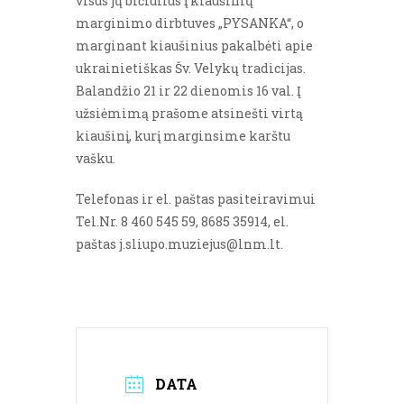
visus jų bičiulius į kiaušinių
marginimo dirbtuves „PYSANKA“, o
marginant kiaušinius pakalbėti apie
ukrainietiškas Šv. Velykų tradicijas.
Balandžio 21 ir 22 dienomis 16 val. Į
užsiėmimą prašome atsinešti virtą
kiaušinį, kurį marginsime karštu
vašku.
Telefonas ir el. paštas pasiteiravimui
Tel.Nr. 8 460 545 59, 8685 35914, el.
paštas j.sliupo.muziejus@lnm.lt.
DATA