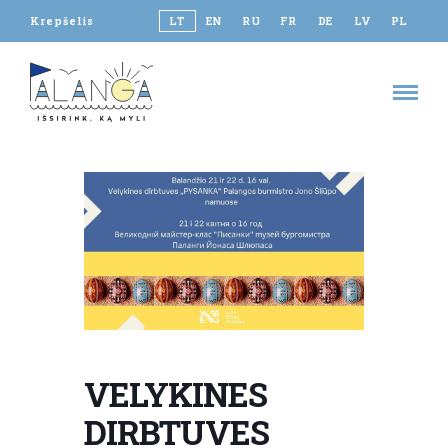
Krepšelis
LT
EN
RU
FR
DE
LV
PL
VELYKINES
DIRBTUVES