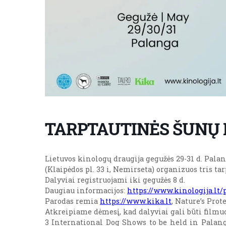
TARPTAUTINĖS ŠUNŲ P
Lietuvos kinologų draugija gegužės 29-31 d. Pal
(Klaipėdos pl. 33 i, Nemirseta) organizuos tris t
Dalyviai registruojami iki gegužės 8 d.
Daugiau informacijos:
https://www.kinologija.lt
Parodas remia
https://www.kika.lt
, Nature’s Prot
Atkreipiame dėmesį, kad dalyviai gali būti filmu
3 International Dog Shows to be held in Palang