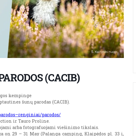
ARODOS (CACIB)
angos kempinge
arptautines šunų parodas (CACIB).
/parodos–renginiai/parodos/
ection ir Tauro Proline.
ojami arba fotografuojami viešinimo tikslais.
a on 29 – 31 May (Palanga camping, Klaipėdos pl. 33 i,