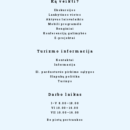
Ką veikti?
Ekskursijos
Lankytinos vietos
Aktyvus laisvalaikis
Mobili programėlė
Renginiai
Konferencijų galimybės
E-projektai
Turizmo informacija
Kontaktai
Informacija
El. parduotuvės pirkimo sąlygos
Slapukų politika
Turinys
Darbo laikas
I–V 8.00–18.00
VI 10.00–16.00
VII 10.00–16.00
Be pietų pertraukos