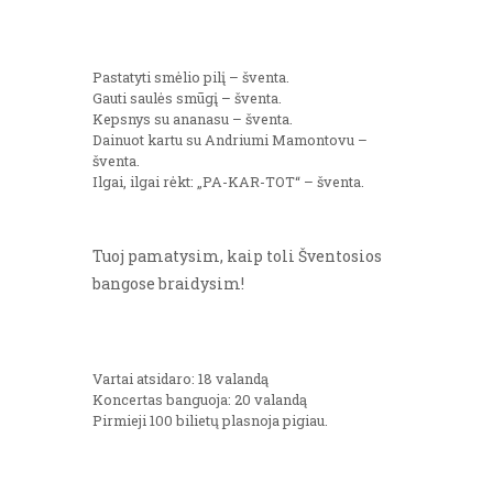
Pastatyti smėlio pilį – šventa.
Gauti saulės smūgį – šventa.
Kepsnys su ananasu – šventa.
Dainuot kartu su Andriumi Mamontovu –
šventa.
Ilgai, ilgai rėkt: „PA-KAR-TOT“ – šventa.
Tuoj pamatysim, kaip toli Šventosios
bangose braidysim!
Vartai atsidaro: 18 valandą
Koncertas banguoja: 20 valandą
Pirmieji 100 bilietų plasnoja pigiau.