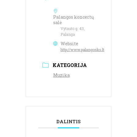
Palangos koncertų
salė
Vytauto g. 43,
Palanga
Website
http://www.palangosks.lt
KATEGORIJA
Muzika
DALINTIS