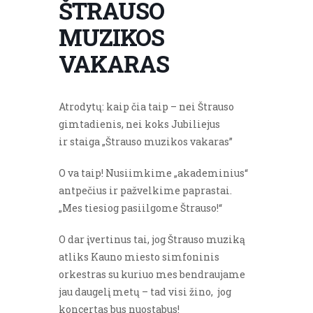
ŠTRAUSO
MUZIKOS
VAKARAS
Atrodytų: kaip čia taip – nei Štrauso
gimtadienis, nei koks Jubiliejus
ir staiga „Štrauso muzikos vakaras”
O va taip! Nusiimkime „akademinius“
antpečius ir pažvelkime paprastai.
„Mes tiesiog pasiilgome Štrauso!“
O dar įvertinus tai, jog Štrauso muziką
atliks Kauno miesto simfoninis
orkestras su kuriuo mes bendraujame
jau daugelį metų – tad visi žino, jog
koncertas bus nuostabus!