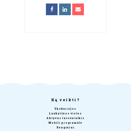
Ką veikti?
Ekskursijos
Lankytinos vietos
Aktyvus laisvalaikis
Mobili programėlė
Renginiai