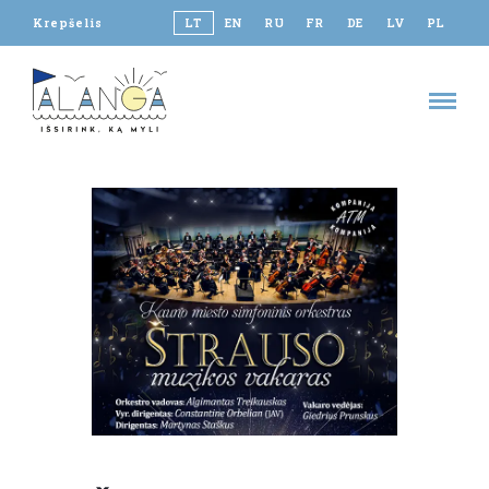
Krepšelis
LT
EN
RU
FR
DE
LV
PL