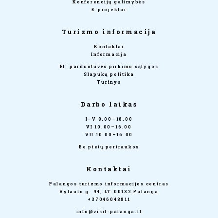
Konferencijų galimybės
E-projektai
Turizmo informacija
Kontaktai
Informacija
El. parduotuvės pirkimo sąlygos
Slapukų politika
Turinys
Darbo laikas
I–V 8.00–18.00
VI 10.00–16.00
VII 10.00–16.00
Be pietų pertraukos
Kontaktai
Palangos turizmo informacijos centras
Vytauto g. 94, LT-00132 Palanga
+37046048811
info@visit-palanga.lt