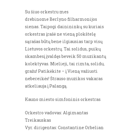
Su šiuo orkestru mes
drebinome Berlyno filharmonijos
sienas. Taipogi dainininkų su kuriais
orkestras įrašė ne vieną plokštelę
sąrašas būtų bene ilgiausias tarp visų
Lietuvos orkestrų. Tai solidus, puikų
skambesį įvaldęs beveik 50 muzikantų
kolektyvas. Mielieji, tai rimta, solidu,
gražu! Patikėkite – į Vieną važiuoti
nebereikės! Štrauso muzikos vakaras
atkeliauja į Palangą.
Kauno miesto simfoninis orkestras
Orkestro vadovas: Algimantas
Treikauskas
Vyr. dirigentas: Constantine Orbelian