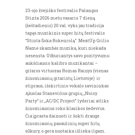
23-ojo žvejiško festivalio Palangos
Stinta 2026 metu vasario 7 dieną
(šeštadienis) 20 val. vyks jau tradicija
tapęs muzikinis super hitų festivalis
“Stinta Šoka Rokenrolą”. MeatUp Grilio
Name skambės muzika, kuri niekada
nesensta. Užburiantys savo pozityvumu
aukščiausio kalibro muzikantai –
gitaros virtuozas Romas Rainys (vienas
žinomiausių gitaristų Lietuvoje) ir
stipraus, išskirtinio vokalo savininkas
Ąžuolas Stanevičius grupių „Noisy
Party“ ir „AC/DC Project” lyderiai atliks
žinomiausius roko klasikos šedevrus.
Čia įprasta dainuoti ir šokti drauge
žinomiausių pasaulinių super hitų
sūkury, o gera nuotaika išlieka ilgam.