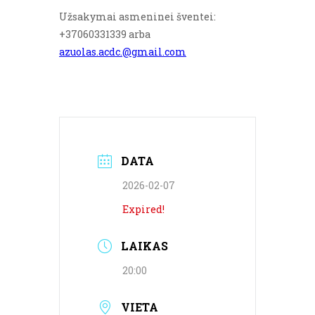
Užsakymai asmeninei šventei:
+37060331339 arba
azuolas.acdc.@gmail.com
DATA
2026-02-07
Expired!
LAIKAS
20:00
VIETA