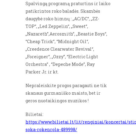
Spalvingą programą praturtins ir laiko
patikrintos roko baladės. Skambės
daugybė roko himnų : „AC/DC“, „ZZ-
TOP“, „Led Zeppelin“, „Sweet“,
„Nazareth”,Aerosmith”, „Beastie Boys“,
“Cheap Trick”, “Midnight Oil“,
„Creedence Clearwater Revival“,
„Foreigner“, „Ozzy”, “Electric Light
Orchestra” , “Depeche Mode”, Ray
Parker Jr. ir kt.
Nepraleiskite progos paragauti ne tik
skanaus gurmaniško maisto, bet ir
geros nuotaikingos muzikos !
Bilietai:
https://www.bilietai.lt/lit/renginiai/koncertai/sti
soka-rokenrola-489998/