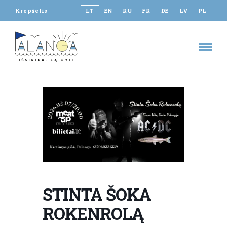
Krepšelis
LT
EN
RU
FR
DE
LV
PL
STINTA ŠOKA
ROKENROLĄ