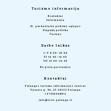
Turizmo informacija
Kontaktai
Informacija
El. parduotuvės pirkimo sąlygos
Slapukų politika
Turinys
Darbo laikas
I–V 8.00–18.00
VI 10.00–16.00
VII 10.00–16.00
Be pietų pertraukos
Kontaktai
Palangos turizmo informacijos centras
Vytauto g. 94, LT-00132 Palanga
+37046048811
info@visit-palanga.lt