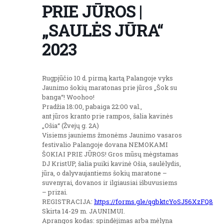
PRIE JŪROS |
„SAULĖS JŪRA“
2023
Rugpjūčio 10 d. pirmą kartą Palangoje vyks
Jaunimo šokių maratonas prie jūros „Šok su
banga“! Woohoo!
Pradžia 18:00, pabaiga 22:00 val.,
ant jūros kranto prie rampos, šalia kavinės
„Ošia“ (Žvejų g. 2A)
Visiems jauniems žmonėms Jaunimo vasaros
festivalio Palangoje dovana NEMOKAMI
ŠOKIAI PRIE JŪROS! Gros mūsų mėgstamas
DJ KristUP, šalia puiki kavinė Ošia, saulėlydis,
jūra, o dalyvaujantiems šokių maratone –
suvenyrai, dovanos ir ilgiausiai išbuvusiems
– prizai.
REGISTRACIJA:
https://forms.gle/qgbktcYoSJ56XzFQ8
Skirta 14-29 m. JAUNIMUI.
Aprangos kodas: spindėjimas arba mėlyna