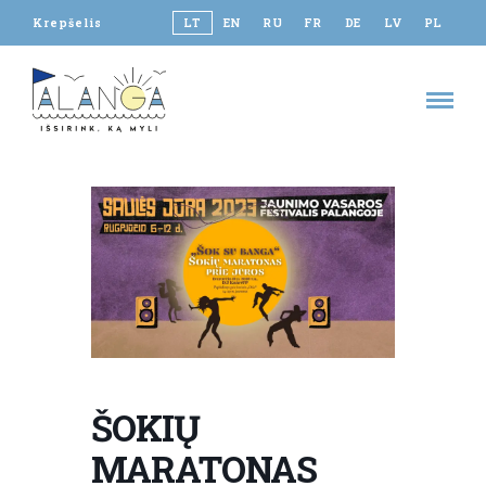
Krepšelis
LT
EN
RU
FR
DE
LV
PL
ŠOKIŲ
MARATONAS