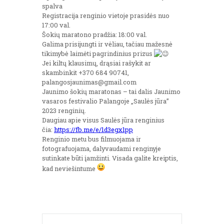
spalva
Registracija renginio vietoje prasidės nuo
17:00 val.
Šokių maratono pradžia: 18:00 val.
Galima prisijungti ir vėliau, tačiau mažesnė
tikimybė laimėti pagrindinius prizus
Jei kiltų klausimų, drąsiai rašykit ar
skambinkit +370 684 90741,
palangosjaunimas@gmail.com
Jaunimo šokių maratonas – tai dalis Jaunimo
vasaros festivalio Palangoje „Saulės jūra”
2023 renginių.
Daugiau apie visus Saulės jūra renginius
čia:
https://fb.me/e/1d3egx1pp
Renginio metu bus filmuojama ir
fotografuojama, dalyvaudami renginyje
sutinkate būti įamžinti. Visada galite kreiptis,
kad neviešintume