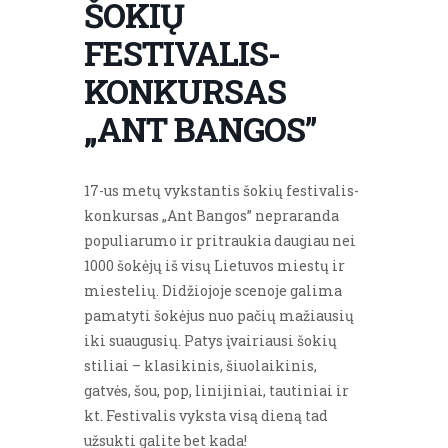
ŠOKIŲ
FESTIVALIS-
KONKURSAS
„ANT BANGOS”
17-us metų vykstantis šokių festivalis-
konkursas „Ant Bangos” nepraranda
populiarumo ir pritraukia daugiau nei
1000 šokėjų iš visų Lietuvos miestų ir
miestelių. Didžiojoje scenoje galima
pamatyti šokėjus nuo pačių mažiausių
iki suaugusių. Patys įvairiausi šokių
stiliai – klasikinis, šiuolaikinis,
gatvės, šou, pop, linijiniai, tautiniai ir
kt. Festivalis vyksta visą dieną tad
užsukti galite bet kada!