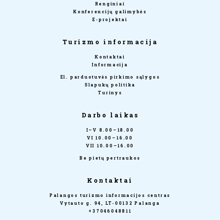
Renginiai
Konferencijų galimybės
E-projektai
Turizmo informacija
Kontaktai
Informacija
El. parduotuvės pirkimo sąlygos
Slapukų politika
Turinys
Darbo laikas
I–V 8.00–18.00
VI 10.00–16.00
VII 10.00–16.00
Be pietų pertraukos
Kontaktai
Palangos turizmo informacijos centras
Vytauto g. 94, LT-00132 Palanga
+37046048811