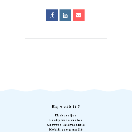
Ką veikti?
Ekskursijos
Lankytinos vietos
Aktyvus laisvalaikis
Mobili programėlė