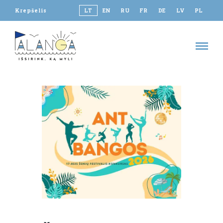
Krepšelis
LT
EN
RU
FR
DE
LV
PL