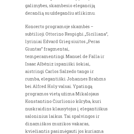
galimybes, skambesio eleganciją
derančią su uždegančiu atlikimu.
Koncerto programoje skambės –
subtilioji Ottorino Respighi „Siciliana“,
lyriniai Edvard Grieg siuitos „Peras
Giuntas” fragmentai,
temperamentingi Manuel de Falla ir
Isaac Albéniz ispaniški šokiai,
aistringi Carlos Salzedo tango ir
rumba, elegantiški Johannes Brahms
bei Alfred Holy valsai. Ypatingą
programos vietą užima Mikalojaus
Konstantino Čiurlionio kūryba, kuri
nuskraidins klausytojus į elegantiškus
saloninius laikus. Tai spalvingos ir
dinamiškos muzikos vakaras,
kviečiantis pasimėgauti jos kuriama