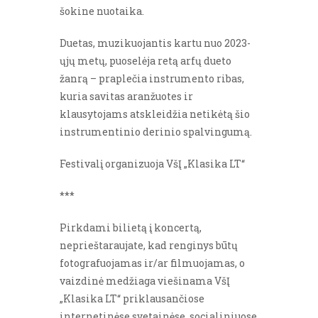
šokine nuotaika.
Duetas, muzikuojantis kartu nuo 2023-
ųjų metų, puoselėja retą arfų dueto
žanrą – praplečia instrumento ribas,
kuria savitas aranžuotes ir
klausytojams atskleidžia netikėtą šio
instrumentinio derinio spalvingumą.
Festivalį organizuoja VšĮ „Klasika LT“
***
Pirkdami bilietą į koncertą,
neprieštaraujate, kad renginys būtų
fotografuojamas ir/ar filmuojamas, o
vaizdinė medžiaga viešinama VšĮ
„Klasika LT“ priklausančiose
internetinėse svetainėse, socialiniuose