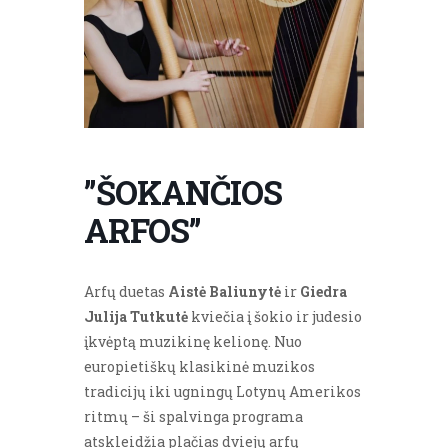
”ŠOKANČIOS
ARFOS”
Arfų duetas
Aistė Baliunytė
ir
Giedra
Julija Tutkutė
kviečia į šokio ir judesio
įkvėptą muzikinę kelionę. Nuo
europietiškų klasikinė muzikos
tradicijų iki ugningų Lotynų Amerikos
ritmų – ši spalvinga programa
atskleidžia plačias dviejų arfų