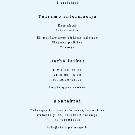
E-projektai
Turizmo informacija
Kontaktai
Informacija
El. parduotuvės pirkimo sąlygos
Slapukų politika
Turinys
Darbo laikas
I–V 8.00–18.00
VI 10.00–16.00
VII 10.00–16.00
Be pietų pertraukos
Kontaktai
Palangos turizmo informacijos centras
Vytauto g. 94, LT-00132 Palanga
+37046048811
info@visit-palanga.lt