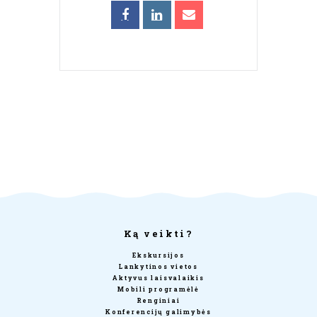
Ką veikti?
Ekskursijos
Lankytinos vietos
Aktyvus laisvalaikis
Mobili programėlė
Renginiai
Konferencijų galimybės