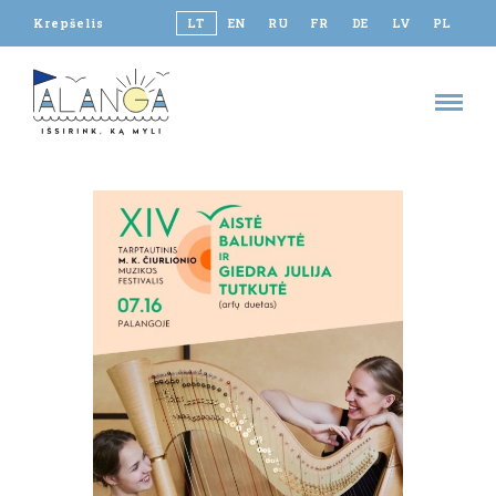
Krepšelis
LT
EN
RU
FR
DE
LV
PL