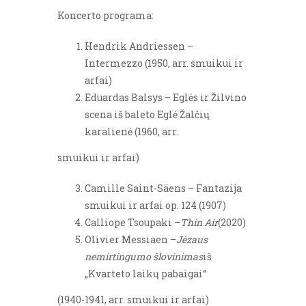
Koncerto programa:
Hendrik Andriessen –
Intermezzo (1950, arr. smuikui ir
arfai)
Eduardas Balsys – Eglės ir Žilvino
scena iš baleto Eglė Žalčių
karalienė (1960, arr.
smuikui ir arfai)
Camille Saint-Säens – Fantazija
smuikui ir arfai op. 124 (1907)
Calliope Tsoupaki –
Thin Air
(2020)
Olivier Messiaen –
Jėzaus
nemirtingumo šlovinimas
iš
„Kvarteto laikų pabaigai“
(1940-1941, arr. smuikui ir arfai)