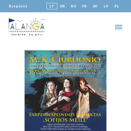
Krepšelis
LT
EN
RU
FR
DE
LV
PL