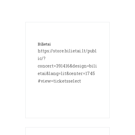
Bilietai
https://store.bilietai.lt/publ
ic/?
concert=391416&design=bili
etai&lang=lit&center=1745
#view=ticketsselect