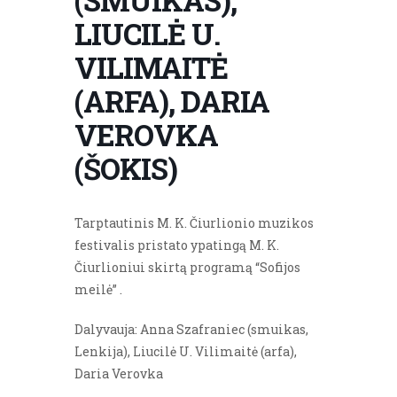
(SMUIKAS),
LIUCILĖ U.
VILIMAITĖ
(ARFA), DARIA
VEROVKA
(ŠOKIS)
Tarptautinis M. K. Čiurlionio muzikos
festivalis pristato ypatingą M. K.
Čiurlioniui skirtą programą “Sofijos
meilė” .
Dalyvauja: Anna Szafraniec (smuikas,
Lenkija), Liucilė U. Vilimaitė (arfa),
Daria Verovka