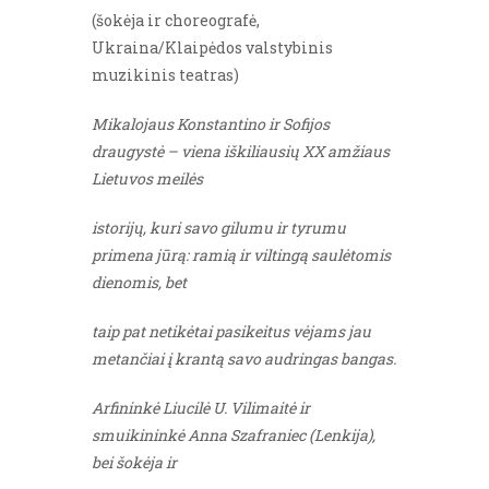
(šokėja ir choreografė,
Ukraina/Klaipėdos valstybinis
muzikinis teatras)
Mikalojaus Konstantino ir Sofijos
draugystė – viena iškiliausių XX amžiaus
Lietuvos meilės
istorijų, kuri savo gilumu ir tyrumu
primena jūrą: ramią ir viltingą saulėtomis
dienomis, bet
taip pat netikėtai pasikeitus vėjams jau
metančiai į krantą savo audringas bangas.
Arfininkė Liucilė U. Vilimaitė ir
smuikininkė Anna Szafraniec (Lenkija),
bei šokėja ir