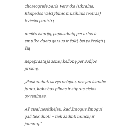
choreografė Daria Verovka (Ukraina,
Klaipėdos valstybinis muzikinis teatras)
kviečia panirti į
meilės istoriją, papasakotą per arfos ir
smuiko dueto garsus ir šokį, bei pažvelgti į
šią
nepaprastą jausmų kelionę per Sofijos
prizmę.
„Paskandinti savęs nebijau, nes jau šiandie
juntu, koks bus pilnas ir stiprus sielos
gyvenimas.
Aš visai nesitikėjau, kad žmogus žmogui
gali tiek duoti – tiek žadinti minčių ir
jausmų.”