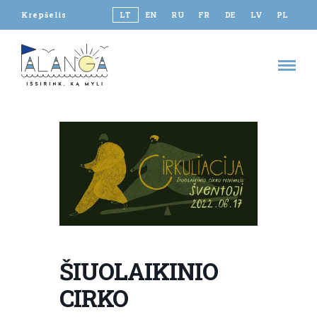
Krepšelis
LT
EN
RU
FR
DE
LV
PL
ŠIUOLAIKINIO
CIRKO