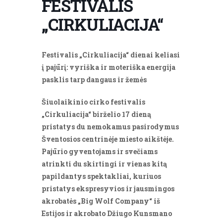
FESTIVALIS
„CIRKULIACIJA“
Festivalis „Cirkuliacija“ dienai keliasi
į pajūrį: vyriška ir moteriška energija
pasklis tarp dangaus ir žemės
Šiuolaikinio cirko festivalis
„Cirkuliacija“ birželio 17 dieną
pristatys du nemokamus pasirodymus
Šventosios centrinėje miesto aikštėje.
Pajūrio gyventojams ir svečiams
atrinkti du skirtingi ir vienas kitą
papildantys spektakliai, kuriuos
pristatys ekspresyvios ir jausmingos
akrobatės „Big Wolf Company“ iš
Estijos ir akrobato Džiugo Kunsmano