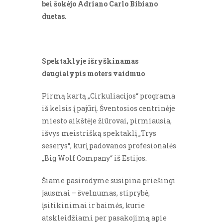
bei šokėjo
Adriano Carlo Bibiano
duetas.
Spektaklyje išryškinamas
daugialypis moters vaidmuo
Pirmą kartą „Cirkuliacijos“ programa
iš kelsis į pajūrį. Šventosios centrinėje
miesto aikštėje žiūrovai, pirmiausia,
išvys meistrišką spektaklį „Trys
seserys“, kurį padovanos profesionalės
„Big Wolf Company“ iš Estijos.
Šiame pasirodyme susipina priešingi
jausmai – švelnumas, stiprybė,
įsitikinimai ir baimės, kurie
atskleidžiami per pasakojimą apie