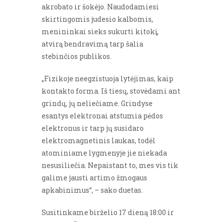
akrobato ir šokėjo. Naudodamiesi
skirtingomis judesio kalbomis,
menininkai sieks sukurti kitokį,
atvirą bendravimą tarp šalia
stebinčios publikos.
„Fizikoje neegzistuoja lytėjimas, kaip
kontakto forma. Iš tiesų, stovėdami ant
grindų, jų neliečiame. Grindyse
esantys elektronai atstumia pėdos
elektronus ir tarp jų susidaro
elektromagnetinis laukas, todėl
atominiame lygmenyje jie niekada
nesusiliečia. Nepaistant to, mes vis tik
galime jausti artimo žmogaus
apkabinimus“, – sako duetas.
Susitinkame birželio 17 dieną 18:00 ir