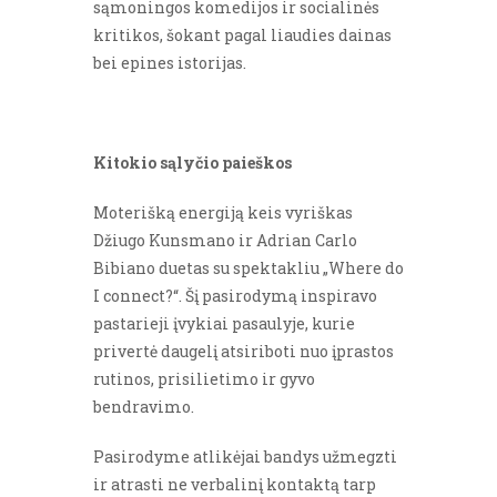
sąmoningos komedijos ir socialinės
kritikos, šokant pagal liaudies dainas
bei epines istorijas.
Kitokio sąlyčio paieškos
Moterišką energiją keis vyriškas
Džiugo Kunsmano ir Adrian Carlo
Bibiano duetas su spektakliu „Where do
I connect?“. Šį pasirodymą inspiravo
pastarieji įvykiai pasaulyje, kurie
privertė daugelį atsiriboti nuo įprastos
rutinos, prisilietimo ir gyvo
bendravimo.
Pasirodyme atlikėjai bandys užmegzti
ir atrasti ne verbalinį kontaktą tarp