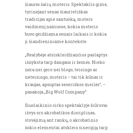
šiaurės šalių moteris. Spektaklis gimė,
tyrinėjant senas šiaurietiškas
tradicijas apie santuoką, moters
vaidmenį namuose, kokia moteris
buvo geidžiama senais laikais ir kokia
ji šiandieniniame kontekste.
„Realybėje atsiskleidžiančios paslaptys
išnyksta tarp dangaus ir žemės. Nieko
nėra nei gero nei blogo, teisingo ar
neteisingo, moteris – tai tik kūnas ir
kraujas, apsuptas seseriškos meilės“, –
pasakoja „Big Wolf Company“.
Šiuolaikinio cirko spektaklyje žiūrovai
išvys oro akrobatikos disciplinas,
stovėjimą ant rankų, o akrobatinio
šokio elementai atskleis sinergiją tarp