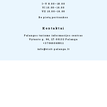
I–V 8.00–18.00
VI 10.00–16.00
VII 10.00–16.00
Be pietų pertraukos
Kontaktai
Palangos turizmo informacijos centras
Vytauto g. 94, LT-00132 Palanga
+37046048811
info@visit-palanga.lt