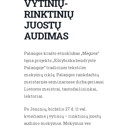
VYTINIŲ-
RINKTINIŲ
JUOSTŲ
AUDIMAS
Palangos krašto etnoklubas „Mėguva“
tęsia projekto „Kūrybiška bendrystė
Palangoje“ tradicinės tekstilės
mokymų ciklą. Palangos rankdarbių
meistarnės seminaruose dirba geriausi
Lietuvos meistrai, tautodailininkai,
lektoriai.
Po Joninių, birželio 27 d. 11 val.
kviečiame į vytinių – rinktinių juostų
audimo mokymus. Mokymus ves