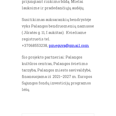
prijungiant rinkimo būdą. Mielai
lauksime ir pradedančiųjų audėjų.
Susitikimas auksarankių bendrystėje
vyks Palangos bendruomenių namuose
( Jūratės g. 11, I aukštas).
Kviečiame
registruotis tel.
+37068553238,
pmeguva@gmail.com
Šio projekto partneriai: Palangos
kultūros centras, Palangos švietimo
tarnyba, Palangos miesto savivaldybė,
finansuojama iš 2021–2027 m. Europos
Sąjungos fondų investicijų programos
lėšų.