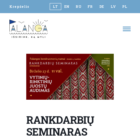
Krepšelis
LT
EN
RU
FR
DE
LV
PL
RANKDARBIŲ
SEMINARAS