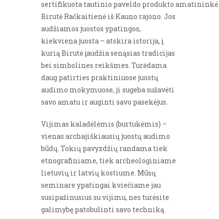
sertifikuota tautinio paveldo produkto amatininkė
Birutė Račkaitienė iš Kauno rajono. Jos
audžiamos juostos ypatingos,
kiekviena juosta – atskira istorija, į
kurią Birutė įaudžia senąsias tradicijas
bei simbolines reikšmes. Turėdama
daug patirties praktiniuose juostų
audimo mokymuose, ji sugeba sužavėti
savo amatu ir auginti savo pasekėjus.
Vijimas kaladėlėmis (burtukėmis) –
vienas archajiškiausių juostų audimo
būdų. Tokių pavyzdžių randama tiek
etnografiniame, tiek archeologiniame
lietuvių ir latvių kostiume. Mūsų
seminare ypatingai kviečiame jau
susipažinusius su vijimu, nes turėsite
galimybę patobulinti savo techniką