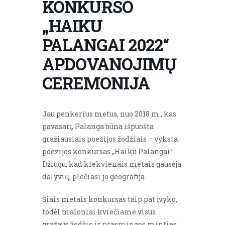
KONKURSO
„HAIKU
PALANGAI 2022“
APDOVANOJIMŲ
CEREMONIJA
Jau penkerius metus, nuo 2018 m., kas
pavasarį, Palanga būna išpuošta
gražiausiais poezijos žodžiais – vyksta
poezijos konkursas „Haiku Palangai“.
Džiugu, kad kiekvienais metais gausėja
dalyvių, plečiasi jo geografija.
Šiais metais konkursas taip pat įvyko,
todėl maloniai kviečiame visus
gražaus žodžio ir prasmingos minties