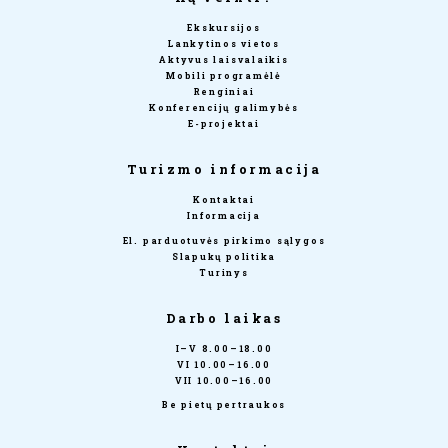
Ekskursijos
Lankytinos vietos
Aktyvus laisvalaikis
Mobili programėlė
Renginiai
Konferencijų galimybės
E-projektai
Turizmo informacija
Kontaktai
Informacija
El. parduotuvės pirkimo sąlygos
Slapukų politika
Turinys
Darbo laikas
I–V 8.00–18.00
VI 10.00–16.00
VII 10.00–16.00
Be pietų pertraukos