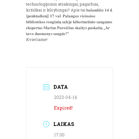
technologijomis atsakingai, pagarbiai,
kritiškai ir kūrybingai? Apie tai 𝐛𝐚𝐥𝐚𝐧𝐝𝐳̌𝐢𝐨 𝟏𝟒 𝐝.
(𝐩𝐞𝐧𝐤𝐭𝐚𝐝𝐢𝐞𝐧𝐢̨) 𝟏𝟕 𝐯𝐚𝐥. 𝐏𝐚𝐥𝐚𝐧𝐠𝐨𝐬 𝐯𝐢𝐞𝐬̌𝐨𝐬𝐢𝐨𝐬
𝐛𝐢𝐛𝐥𝐢𝐨𝐭𝐞𝐤𝐨𝐬 𝐫𝐞𝐧𝐠𝐢𝐧𝐢𝐮̨ 𝐬𝐚𝐥𝐞̇𝐣𝐞 𝐤𝐢𝐛𝐞𝐫𝐭𝐧𝐞𝐭𝐢𝐧𝐢𝐨 𝐬𝐚𝐮𝐠𝐮𝐦𝐨
𝐞𝐤𝐬𝐩𝐞𝐫𝐭𝐚𝐬 𝐌𝐚𝐫𝐢𝐮𝐬 𝐏𝐚𝐫𝐞𝐬̌𝐜̌𝐢𝐮𝐬 𝐬𝐤𝐚𝐢𝐭𝐲𝐬 𝐩𝐚𝐬𝐤𝐚𝐢𝐭𝐚̨ „𝐀𝐫
𝐭𝐚𝐯𝐨 𝐝𝐮𝐨𝐦𝐞𝐧𝐲𝐬 𝐬𝐚𝐮𝐠𝐮̄𝐬?“
Kviečiame!
DATA
2023-04-14
Expired!
LAIKAS
17:00