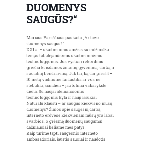
DUOMENYS
SAUGŪS?“
Mariaus Pareščiaus paskaita „Ar tavo
duomenys saugūs?“
XXI a. – skaitmeninis amžius su milžinišku
tempu tobulėjančiomis skaitmeninėmis
technologijomis. Jos vystosi rekordiniu
greičiu keisdamos žmonių gyvenimą, darbą ir
socialinį bendravimą. Juk tai, ką dar prieš 5–
10 metų vadinome fantastika ar vos ne
stebuklu, šiandien – jau tolima vakarykštė
diena. Su naujai ateinančiomis
technologijomis kyla ir nauji iššūkiai.
Natūralu klausti – ar saugūs kiekvieno mūsų
duomenys? Žinios apie saugesnį darbą
interneto erdvėse kiekvienam mūsų yra labai
svarbios, o grėsmę duomenų saugumui
dažniausiai keliame mes patys.
Kaip turime tapti saugesnio interneto
ambasadoriais, jaustis saugiai ir naudotis