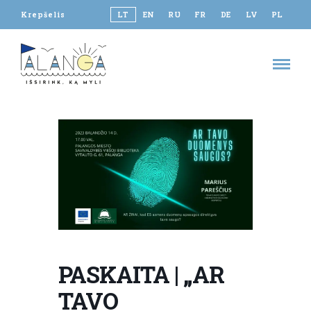
Krepšelis
LT
EN
RU
FR
DE
LV
PL
PASKAITA | „AR
TAVO