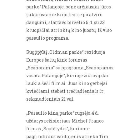
parke“ Palangoje, bene arčiausiai jūros
įsikūrusiame kino teatre po atviru
dangumi, startavo birželio 5 d. su 23
kruopščiai atrinktų kino juostų iš viso
pasaulio programa.
Rugppjūtį „Oldman parke“ reziduoja
Europos šalių kino forumas
„Scanorama“ su programa „Scanoramos
vasara Palangoje“, kurioje žiūrovų dar
laukia šeši filmai. Juos kino gerbėjai
kviečiami stebėti trečiadieniais ir
sekmadieniais 21 val.
„Pasaulio kiną parke“ rugsėjo 4 d.
uždarys režisieriaus Michel Franco
filmas „Saulėlydis“, kuriame
pagrindinius vaidmenis atlieka Tim