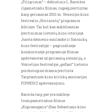
„Piligrimai“ – debiutinis L. Bareišos
ilgametražis filmas, rugsėjį įvertintas
kaip geriausias 2021 m. Venecijos kino
festivalio „Horizontų“ programos
kūrinys. Tai kol kas aukščiausias
įvertinimas lietuvių kino istorijoje.
Juosta dėmesio susilaukė ir Salonikų
kino festivalyje – pagrindinėje
konkursinėje programoje filmas
apdovanotas už geriausią scenarijų, o
Vokietijos festivalyje „goEast“ lietuvio
psichologinė drama įvertinta
Tarptautinės kino kritikų asociacijos
FIPRESCI apdovanojimu.
Bareiša taip pat yra sukūręs
trumpametražius filmus
„Kupranugaris“ (San Sebastiano kino