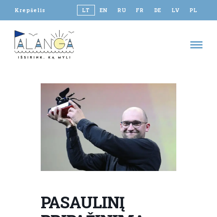
Krepšelis
LT
EN
RU
FR
DE
LV
PL
PASAULINĮ