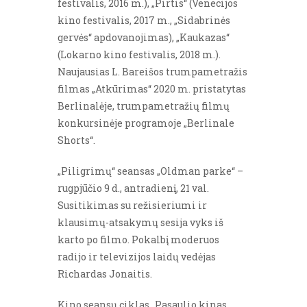
festivalis, 2016 m.), „Pirtis“ (Venecijos
kino festivalis, 2017 m., „Sidabrinės
gervės“ apdovanojimas), „Kaukazas“
(Lokarno kino festivalis, 2018 m.).
Naujausias L. Bareišos trumpametražis
filmas „Atkūrimas“ 2020 m. pristatytas
Berlinalėje, trumpametražių filmų
konkursinėje programoje „Berlinale
Shorts“.
„Piligrimų“ seansas „Oldman parke“ –
rugpjūčio 9 d., antradienį, 21 val.
Susitikimas su režisieriumi ir
klausimų-atsakymų sesija vyks iš
karto po filmo. Pokalbį moderuos
radijo ir televizijos laidų vedėjas
Richardas Jonaitis.
Kino seansų ciklas „Pasaulio kinas