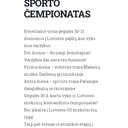
SPORTO
ČEMPIONATAS
Kviečiame visus gegužės 30-31
dienomis į Lietuvos pajūrį, kur vyks
šios varžybos.
Dvi dienos – du nauji žemėlapiai!
Varžybos dar nėra ten buvusios!
Pirma diena – vidutinė trasa Mažučių
miške, Darbėnų girininkijoje.
Antra diena – sprinto trasa Palangos
daugiabučių mikrorajone.
Gegužės 30 d. kartu vyks ir Lietuvos
mokinių komandinis čempionatas!
Bei įskaita į Lietuvos OS moksleivių
lygą!
Taip pat vienas iš atrankos etapų į