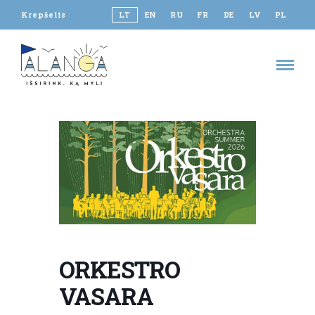
Krepšelis
LT
EN
RU
FR
DE
LV
PL
ORKESTRO
VASARA