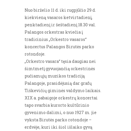
Nuo birželio 11 d. iki rugpjūčio 29 d.
kiekvieną vasaros ketvirtadienį,
penktadienį ir šeštadienį 18.30 val.
Palangos orkestras kviečia į
tradicinius „Orkestro vasaros“
koncertus Palangos Birutės parko
rotondoje.
„Orkestro vasara“ tęsia daugiau nei
šimtmetį gyvuojančią orkestrinės
pučiamųjų muzikos tradiciją
Palangoje, prasidėjusią dar grafų
Tiškevičių giminės valdymo laikais.
XIX a. pabaigoje orkestrų koncertai
tapo svarbia kurorto kultūrinio
gyvenimo dalimi, o nuo 1927 m. jie
vyksta Birutės parko rotondoje –
erdvėje, kuri iki šiol išlaiko gyvą