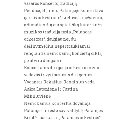
vasaros koncertų tradiciją.
Per daugelį metų Palangoje koncertavo
garsūs orkestrai iš Lietuvos ir užsienio,
o šiandien šią europietišką kurortinės
muzikos tradiciją tęsia „Palangos
orkestras“, daugiau nei du
dešimtmečius nepertraukiamai
rengiantis nemokamų koncertų ciklą
po atviru dangumi.
Koncertams diriguoja orkestro meno
vadovas ir vyriausiasis dirigentas
Vygantas Rekašius. Renginius veda
Aušra Latonienė ir Justina
Mikniuvienė.
Nemokamus koncertus dovanoja
Palangos miesto savivaldybė, Palangos
Birutės parkas ir „Palangos orkestras“.