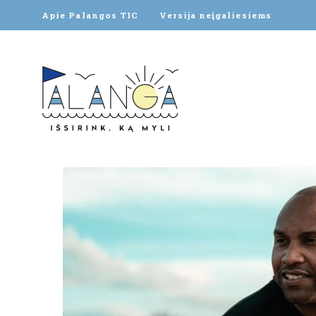
Apie Palangos TIC
Versija neįgaliesiems