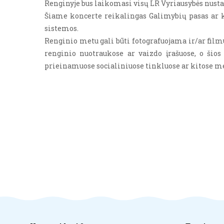
Renginyje bus laikomasi visų LR Vyriausybės nusta
Šiame koncerte reikalingas Galimybių pasas ar k
sistemos.
Renginio metu gali būti fotografuojama ir/ar fil
renginio nuotraukose ar vaizdo įrašuose, o šios 
prieinamuose socialiniuose tinkluose ar kitose 