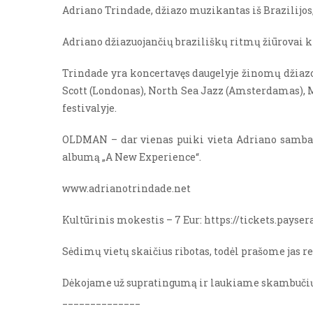
Adriano Trindade, džiazo muzikantas iš Brazilijos
Adriano džiazuojančių braziliškų ritmų žiūrovai klau
Trindade yra koncertavęs daugelyje žinomų džiazo 
Scott (Londonas), North Sea Jazz (Amsterdamas), Mi
festivalyje.
OLDMAN – dar vienas puiki vieta Adriano samba/ j
albumą „A New Experience“.
www.adrianotrindade.net
Kultūrinis mokestis – 7 Eur: https://tickets.pays
Sėdimų vietų skaičius ribotas, todėl prašome jas re
Dėkojame už supratingumą ir laukiame skambuči
______________