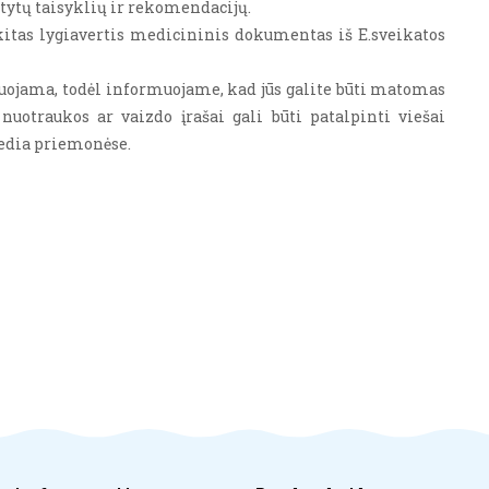
tytų taisyklių ir rekomendacijų.
itas lygiavertis medicininis dokumentas iš E.sveikatos
muojama, todėl informuojame, kad jūs galite būti matomas
nuotraukos ar vaizdo įrašai gali būti patalpinti viešai
media priemonėse.