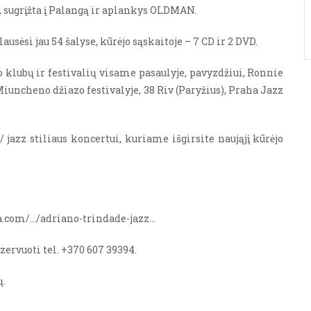
, sugrįžta į Palangą ir aplankys OLDMAN.
sėsi jau 54 šalyse, kūrėjo sąskaitoje – 7 CD ir 2 DVD.
klubų ir festivalių visame pasaulyje, pavyzdžiui, Ronnie
uncheno džiazo festivalyje, 38 Riv (Paryžius), Praha Jazz
azz stiliaus koncertui, kuriame išgirsite naująjį kūrėjo
era.com/…/adriano-trindade-jazz…
zervuoti tel. +370 607 39394.
ų.