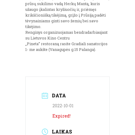
prūsų sukilimo vadą Herkų Mantą, kuris
užaugo įkalintas kryžiuočių ir, priėmęs
krikščionišką tikėjimą, grįžo į Prūsiją padėti
tėvynainiams ginti savo žemių bei savo
tikėjimo.
Renginys organizuojamas bendradarbiaujant
su Lietuvos Kino Centru
„Pineta” restoraną rasite Gradiali sanatorijos
1- me aukšte (Vanagupės g.15 Palanga).
DATA
2022-10-01
Expired!
LAIKAS