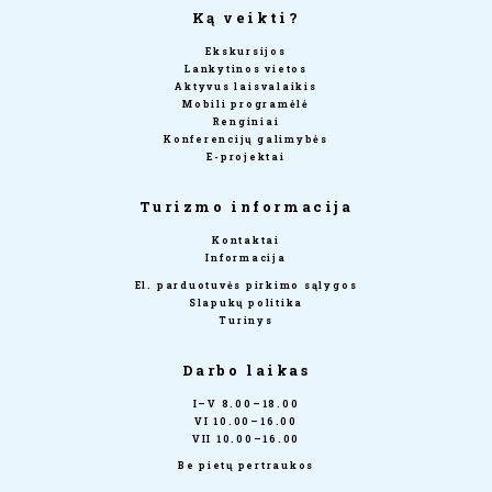
Ką veikti?
Ekskursijos
Lankytinos vietos
Aktyvus laisvalaikis
Mobili programėlė
Renginiai
Konferencijų galimybės
E-projektai
Turizmo informacija
Kontaktai
Informacija
El. parduotuvės pirkimo sąlygos
Slapukų politika
Turinys
Darbo laikas
I–V 8.00–18.00
VI 10.00–16.00
VII 10.00–16.00
Be pietų pertraukos