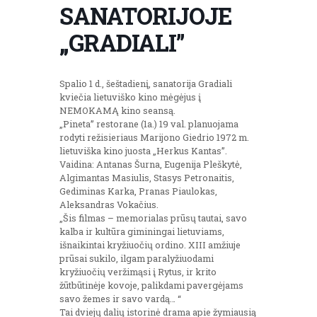
SANATORIJOJE
„GRADIALI”
Spalio 1 d., šeštadienį, sanatorija Gradiali
kviečia lietuviško kino mėgėjus į
NEMOKAMĄ kino seansą.
„Pineta” restorane (1a.) 19 val. planuojama
rodyti režisieriaus Marijono Giedrio 1972 m.
lietuviška kino juosta „Herkus Kantas”.
Vaidina: Antanas Šurna, Eugenija Pleškytė,
Algimantas Masiulis, Stasys Petronaitis,
Gediminas Karka, Pranas Piaulokas,
Aleksandras Vokačius.
„Šis filmas – memorialas prūsų tautai, savo
kalba ir kultūra giminingai lietuviams,
išnaikintai kryžiuočių ordino. XIII amžiuje
prūsai sukilo, ilgam paralyžiuodami
kryžiuočių veržimąsi į Rytus, ir krito
žūtbūtinėje kovoje, palikdami pavergėjams
savo žemes ir savo vardą… “
Tai dviejų dalių istorinė drama apie žymiausią