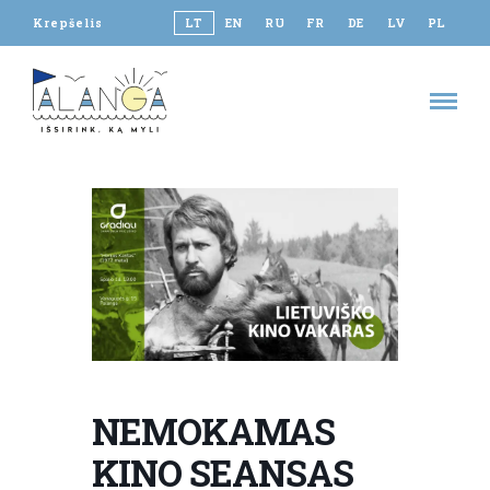
Krepšelis
LT
EN
RU
FR
DE
LV
PL
NEMOKAMAS
KINO SEANSAS