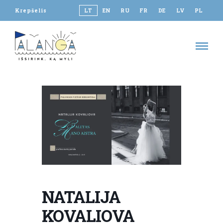
Krepšelis
LT
EN
RU
FR
DE
LV
PL
NATALIJA
KOVALIOVA