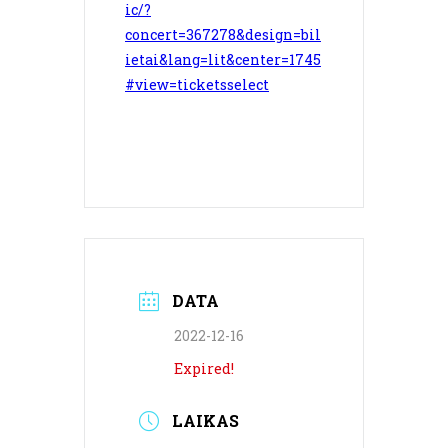
ic/?
concert=367278&design=bil
ietai&lang=lit&center=1745
#view=ticketsselect
DATA
2022-12-16
Expired!
LAIKAS