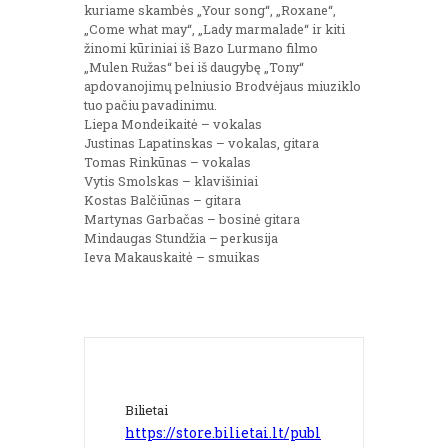
kuriame skambės „Your song“, „Roxane“,
„Come what may“, „Lady marmalade“ ir kiti
žinomi kūriniai iš Bazo Lurmano filmo
„Mulen Ružas“ bei iš daugybę „Tony“
apdovanojimų pelniusio Brodvėjaus miuziklo
tuo pačiu pavadinimu.
Liepa Mondeikaitė – vokalas
Justinas Lapatinskas – vokalas, gitara
Tomas Rinkūnas – vokalas
Vytis Smolskas – klavišiniai
Kostas Balčiūnas – gitara
Martynas Garbačas – bosinė gitara
Mindaugas Stundžia – perkusija
Ieva Makauskaitė – smuikas
Bilietai
https://store.bilietai.lt/publ