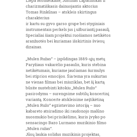
Liepa Mondeikaitė, Justinas Lapatinskas ir
charizmatiškasis dainuojantis aktorius
Tomas Rinkūnas – atskleis skirtingus
charakterius
ir kartu su gyvo garso grupe bei styginiais
instrumentais perkels jus į užburiantį pasaulį.
Specialiai šiam projektui ruošiamos netikėtos
aranžuotės bei kuriamas išskirtinis šviesų
dizainas.
„Mulen Ružas“ – įspūdingas 1889-ųjų metų
Paryžiaus vakarėlio pasaulis, kuris stebina
netikėtumais, kuriame jaučiamas šurmulys
bei stiprios emocijos. Šia tema yra sukurtas
ne vienas filmas bei miuziklas, bet šį kartą
būsite nustebinti kitokiu „Mulen Ružo“
pasirodymu – surengsime subtilų koncertinį
variantą. Koncerte atskleisime neįtikėtiną
„Mulen Ružo“ egzistavimo istoriją – nuo
kabareto atsiradimo iki raudonojo malūno
nuosmukio bei prisikėlimo, kuris įvyko po
sensacingo Bazo Lurmano muzikinio filmo
„Mulen ružas“.
Jūsų laukia solidus muzikinis projektas,