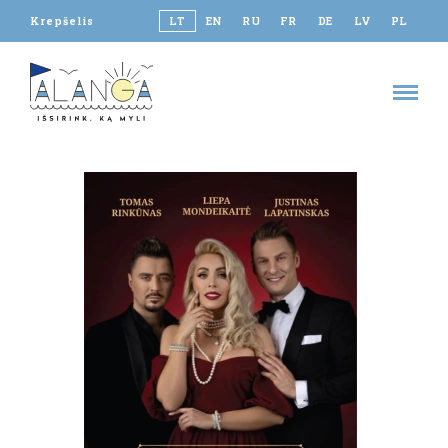
Krepšelis
LT
EN
RU
FR
DE
LV
PL