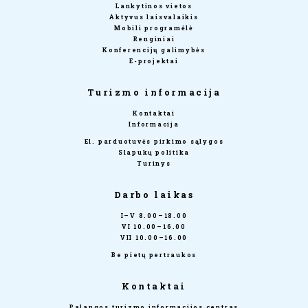
Lankytinos vietos
Aktyvus laisvalaikis
Mobili programėlė
Renginiai
Konferencijų galimybės
E-projektai
Turizmo informacija
Kontaktai
Informacija
El. parduotuvės pirkimo sąlygos
Slapukų politika
Turinys
Darbo laikas
I–V 8.00–18.00
VI 10.00–16.00
VII 10.00–16.00
Be pietų pertraukos
Kontaktai
Palangos turizmo informacijos centras