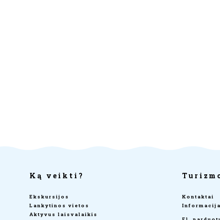
Ką veikti?
Turizm
Ekskursijos
Kontaktai
Lankytinos vietos
Informacij
Aktyvus laisvalaikis
El. parduo