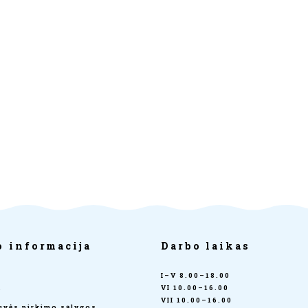
o informacija
Darbo laikas
I–V 8.00–18.00
a
VI 10.00–16.00
VII 10.00–16.00
tuvės pirkimo sąlygos