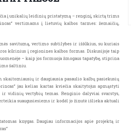
ečia į unikalių leidinių pristatymą – renginį, skirtą trims
incas“ vertimams į lietuvių kalbos tarmes: žemaičių,
s savitumą, vertimo subtilybes ir iššūkius, su kuriais
ros kūrinius į regionines kalbos formas. Diskusijoje taip
uomenėje – kaip jos formuoja žmogaus tapatybę, stiprina
imo šaltiniu.
 skaitomiausių ir daugiausia pasaulio kalbų pasiekusių
rincas“ jau kelias kartas kviečia skaitytojus apmąstyti
 ir vidinių vertybių temas. Renginio dalyviai svarstys,
teikia suaugusiesiems ir kodėl jo žinutė išlieka aktuali
tatomas knygas. Daugiau informacijos apie projektą ir
cas“