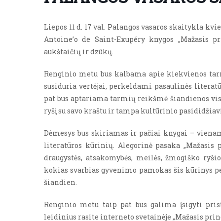
Liepos 11 d. 17 val. Palangos vasaros skaitykla kvi
Antoine’o de Saint-Exupéry knygos „Mažasis pr
aukštaičių ir dzūkų.
Renginio metu bus kalbama apie kiekvienos tarmė
susiduria vertėjai, perkeldami pasaulinės literatū
pat bus aptariama tarmių reikšmė šiandienos vis
ryšį su savo kraštu ir tampa kultūrinio pasididžiav
Dėmesys bus skiriamas ir pačiai knygai – vienam
literatūros kūrinių. Alegorinė pasaka „Mažasis p
draugystės, atsakomybės, meilės, žmogiško ryšio
kokias svarbias gyvenimo pamokas šis kūrinys per
šiandien.
Renginio metu taip pat bus galima įsigyti pris
leidinius rasite interneto svetainėje „Mažasis prin