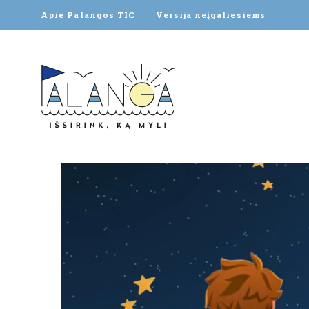
Apie Palangos TIC
Versija neįgaliesiems