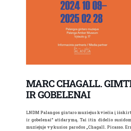
MARC CHAGALL. GIMT
IR GOBELENAI
LNDM Palangos gintaro muziejus kviečia į išskir
ir gobelenai“ atidarymą. Tai itin didelio susid
muziejuje vykusios parodos „Chagall. Picasso. Er