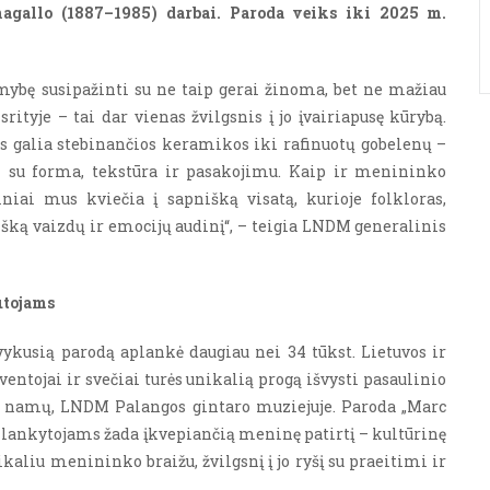
agallo (1887–1985) darbai. Paroda veiks iki 2025 m.
ybę susipažinti su ne taip gerai žinoma, bet ne mažiau
ityje – tai dar vienas žvilgsnis į jo įvairiapusę kūrybą.
s galia stebinančios keramikos iki rafinuotų gobelenų –
i su forma, tekstūra ir pasakojimu. Kaip ir menininko
iniai mus kviečia į sapnišką visatą, kurioje folkloras,
išką vaizdų ir emocijų audinį“, – teigia LNDM generalinis
utojams
ykusią parodą aplankė daugiau nei 34 tūkst. Lietuvos ir
ventojai ir svečiai turės unikalią progą išvysti pasaulinio
o namų, LNDM Palangos gintaro muziejuje. Paroda „Marc
“ lankytojams žada įkvepiančią meninę patirtį
– kultūrinę
ikaliu menininko braižu, žvilgsnį į jo ryšį su praeitimi ir