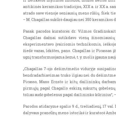
ir netikėtos mylimos žmonos, mūzos Bellos mirti
antikinės keramikos tradicijos, XIX a. ir XX a. s
atrado save vienoje seniausių meno rūšių. Šiek t
– M. Chagallas sukūrė daugiau nei 350 keramikos d
Pasak parodos kuratorės dr. Vilmos Gradinskait
Chagallas dažnai sutikdavo vieną žinomiausi
eksperimentavo įvairiomis technikomis, ieškojo
žiedė vazas, lėkštes, pano. Chagallas ir Picassas
ugnį transformuojama žemė, t. y. molis įgauna nau
„Chagallas 7-ojo dešimtmečio viduryje susipažin
bendradarbiavimas truko ilgiau nei du dešimtmečiu
Picasso, Maxo Ernsto ir kitų dailininkų darbams
pirmųjų pagal Chagallo eskizą sukurtų gobelenų 
toliau audė gobelenus pagal dailininko kūrinius“, 
Parodos atidaryme spalio 9 d., trečiadienį, 17 val.
L
dalyvaus prancūzų meno istorikė ir kuratorė Ambr