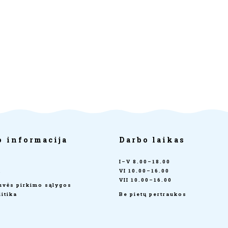
o informacija
Darbo laikas
I–V 8.00–18.00
a
VI 10.00–16.00
VII 10.00–16.00
tuvės pirkimo sąlygos
itika
Be pietų pertraukos