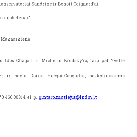
onservatoriai Sandrine ir Benoit Coignardʼai.
 ir gobelenai“
na Makauskienė
o Idos Chagall ir Michelio Brodskyʼio, taip pat Y
vette
 ir ponui Dariui Hecqui-Cauquilui, paskolinusiems
0 460 30314, el. p.
gintaro.muziejus@lndm.lt