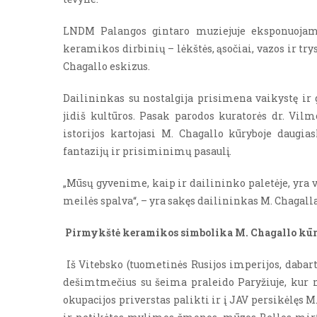
LNDM Palangos gintaro muziejuje eksponuojamo
keramikos dirbinių – lėkštės, ąsočiai, vazos ir try
Chagallo eskizus.
Dailininkas su nostalgija prisimena vaikystę ir 
jidiš kultūros. Pasak parodos kuratorės dr. Vil
istorijos kartojasi M. Chagallo kūryboje daugias
fantazijų ir prisiminimų pasaulį.
„Mūsų gyvenime, kaip ir dailininko paletėje, yra 
meilės spalva“, – yra sakęs dailininkas M. Chagall
Pirmykštė keramikos simbolika M. Chagallo kū
Iš Vitebsko (tuometinės Rusijos imperijos, dabar
dešimtmečius su šeima praleido Paryžiuje, kur m
okupacijos priverstas palikti ir į JAV persikėlęs M