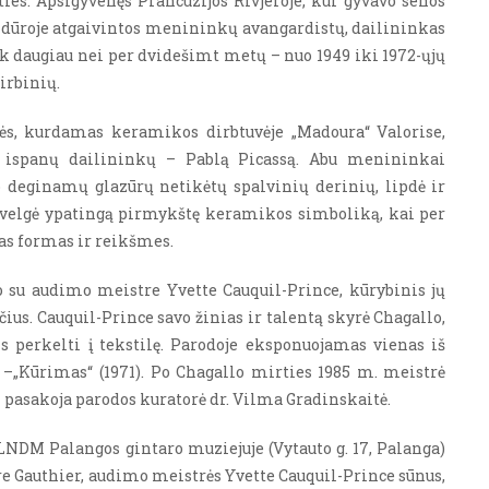
es. Apsigyvenęs Prancūzijos Rivjeroje, kur gyvavo senos
andūroje atgaivintos menininkų avangardistų, dailininkas
iek daugiau nei per dvidešimt metų
– nuo 1949 iki 1972-ųjų
irbinių.
ės, kurdamas keramikos dirbtuvėje „Madoura“ Valorise,
ų ispanų dailininkų – Pablą Picassą. Abu menininkai
 deginamų glazūrų netikėtų spalvinių derinių, lipdė ir
 įžvelgė ypatingą pirmykštę keramikos simboliką, kai per
jas formas ir reikšmes.
o su audimo meistre Yvette Cauquil-Prince, kūrybinis jų
s. Cauquil-Prince savo žinias ir talentą skyrė Chagallo,
 perkelti į tekstilę. Parodoje eksponuojamas vienas iš
–„Kūrimas“ (1971). Po Chagallo mirties 1985 m. meistrė
– pasakoja parodos kuratorė dr. Vilma Gradinskaitė.
NDM Palangos gintaro muziejuje (Vytauto g. 17, Palanga)
e Gauthier,
audimo
meistrės
Yvette Cauquil-Prince sūnus,