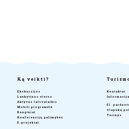
Ką veikti?
Turizm
Ekskursijos
Kontaktai
Lankytinos vietos
Informacij
Aktyvus laisvalaikis
El. parduo
Mobili programėlė
Slapukų pol
Renginiai
Turinys
Konferencijų galimybės
E-projektai