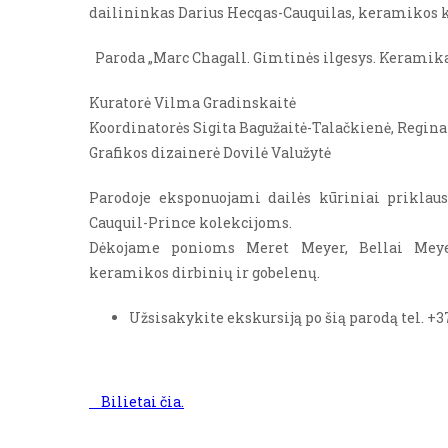
dailininkas Darius Hecqas-Cauquilas, keramikos k
Paroda „Marc Chagall. Gimtinės ilgesys. Keramika
Kuratorė Vilma Gradinskaitė
Koordinatorės Sigita Bagužaitė-Talačkienė, Regi
Grafikos dizainerė Dovilė Valužytė
Parodoje eksponuojami dailės kūriniai priklaus
Cauquil-Prince kolekcijoms.
Dėkojame ponioms Meret Meyer, Bellai Meyer
keramikos dirbinių ir gobelenų.
Užsisakykite ekskursiją po šią parodą tel. +37
Bilietai čia.