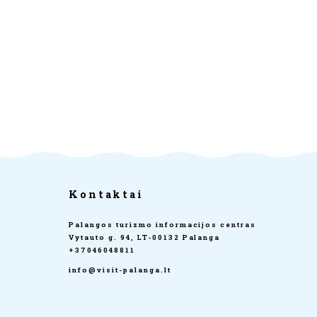
Kontaktai
Palangos turizmo informacijos centras
Vytauto g. 94, LT-00132 Palanga
+37046048811
info@visit-palanga.lt