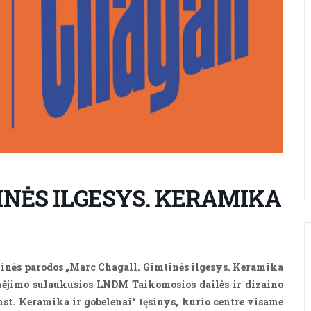
INĖS ILGESYS. KERAMIKA
tinės parodos „Marc Chagall. Gimtinės ilgesys. Keramika
omėjimo sulaukusios LNDM Taikomosios dailės ir dizaino
nst. Keramika ir gobelenai“ tęsinys, kurio centre visame