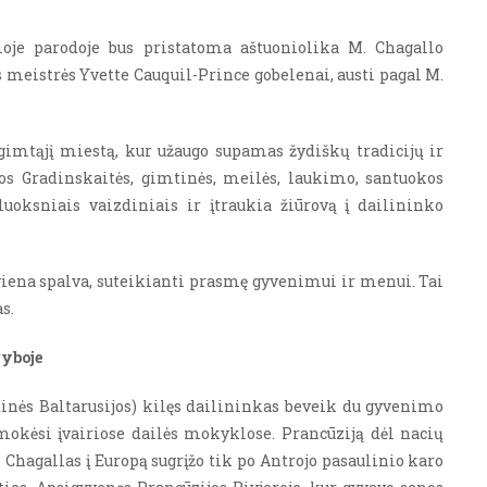
je parodoje bus pristatoma aštuoniolika M. Chagallo
s meistrės
Yvette Cauquil-Prince gobelenai, austi pagal M.
gimtąjį miestą, kur užaugo supamas žydiškų tradicijų ir
mos Gradinskaitės, gimtinės, meilės, laukimo, santuokos
luoksniais vaizdiniais ir įtraukia žiūrovą į dailininko
viena spalva, suteikianti prasmę gyvenimui ir menui. Tai
as.
ryboje
tinės Baltarusijos) kilęs dailininkas beveik du gyvenimo
okėsi įvairiose dailės mokyklose. Prancūziją dėl nacių
. Chagallas į Europą sugrįžo tik po Antrojo pasaulinio karo