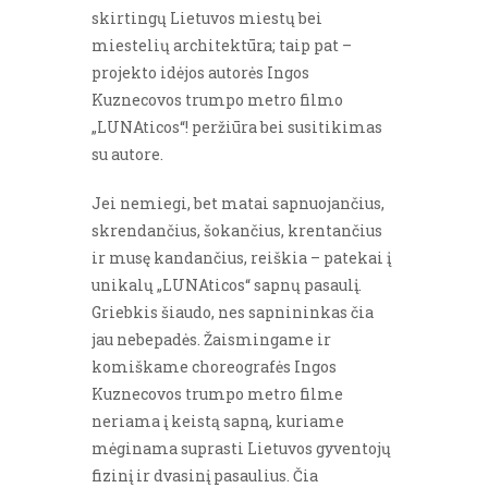
skirtingų Lietuvos miestų bei
miestelių architektūra; taip pat –
projekto idėjos autorės Ingos
Kuznecovos trumpo metro filmo
„LUNAticos“! peržiūra bei susitikimas
su autore.
Jei nemiegi, bet matai sapnuojančius,
skrendančius, šokančius, krentančius
ir musę kandančius, reiškia – patekai į
unikalų „LUNAticos“ sapnų pasaulį.
Griebkis šiaudo, nes sapnininkas čia
jau nebepadės. Žaismingame ir
komiškame choreografės Ingos
Kuznecovos trumpo metro filme
neriama į keistą sapną, kuriame
mėginama suprasti Lietuvos gyventojų
fizinį ir dvasinį pasaulius. Čia