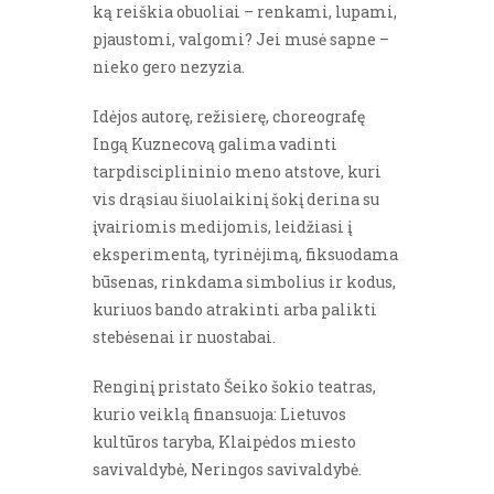
ką reiškia obuoliai – renkami, lupami,
pjaustomi, valgomi? Jei musė sapne –
nieko gero nezyzia.
Idėjos autorę, režisierę, choreografę
Ingą Kuznecovą galima vadinti
tarpdisciplininio meno atstove, kuri
vis drąsiau šiuolaikinį šokį derina su
įvairiomis medijomis, leidžiasi į
eksperimentą, tyrinėjimą, fiksuodama
būsenas, rinkdama simbolius ir kodus,
kuriuos bando atrakinti arba palikti
stebėsenai ir nuostabai.
Renginį pristato Šeiko šokio teatras,
kurio veiklą finansuoja: Lietuvos
kultūros taryba, Klaipėdos miesto
savivaldybė, Neringos savivaldybė.