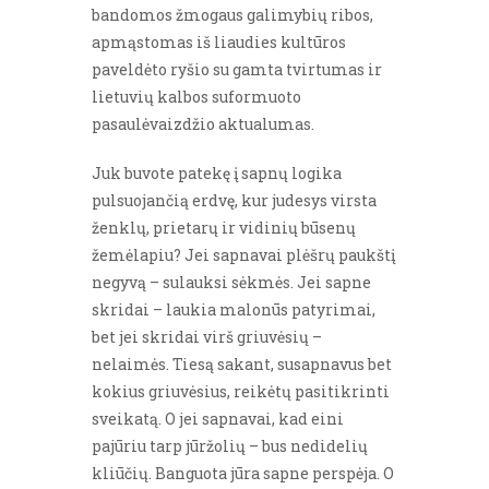
bandomos žmogaus galimybių ribos,
apmąstomas iš liaudies kultūros
paveldėto ryšio su gamta tvirtumas ir
lietuvių kalbos suformuoto
pasaulėvaizdžio aktualumas.
Juk buvote patekę į sapnų logika
pulsuojančią erdvę, kur judesys virsta
ženklų, prietarų ir vidinių būsenų
žemėlapiu? Jei sapnavai plėšrų paukštį
negyvą – sulauksi sėkmės. Jei sapne
skridai – laukia malonūs patyrimai,
bet jei skridai virš griuvėsių –
nelaimės. Tiesą sakant, susapnavus bet
kokius griuvėsius, reikėtų pasitikrinti
sveikatą. O jei sapnavai, kad eini
pajūriu tarp jūržolių – bus nedidelių
kliūčių. Banguota jūra sapne perspėja. O