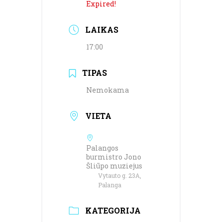
Expired!
LAIKAS
17:00
TIPAS
Nemokama
VIETA
Palangos
burmistro Jono
Šliūpo muziejus
Vytauto g. 23A,
Palanga
KATEGORIJA