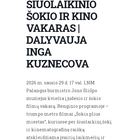
ŠIUOLAIKINIO
ŠOKIO IR KINO
VAKARAS |
DALYVAUJA
INGA
KUZNECOVA
2026 m. sausio 29 d. 17 val. LNM
Palangos burmistro Jono Šliūpo
muziejus kviečia į judesio ir šokio
filmų vakarą. Renginio programoje –
trumpo metro filmai „Šokis plius
miestas“, kuriuose per šiuolaikinį šokį
ir kinematografinę raišką
atskleidžiama įvairių laikmečių ir