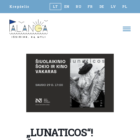
Krepšelis
LT
EN
RU
FR
DE
LV
PL
„LUNATICOS“!