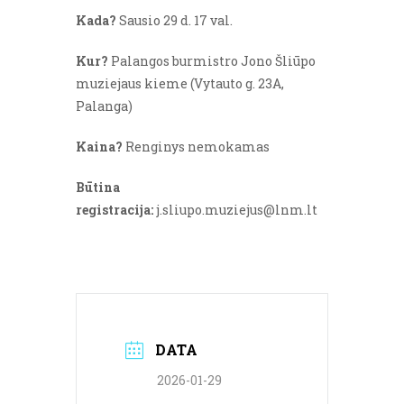
Kada?
Sausio 29 d. 17 val.
Kur?
Palangos burmistro Jono Šliūpo
muziejaus kieme (Vytauto g. 23A,
Palanga)
Kaina?
Renginys nemokamas
Būtina
registracija:
j.sliupo.muziejus@lnm.lt
DATA
2026-01-29