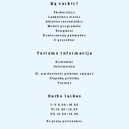
Ką veikti?
Ekskursijos
Lankytinos vietos
Aktyvus laisvalaikis
Mobili programėlė
Renginiai
Konferencijų galimybės
E-projektai
Turizmo informacija
Kontaktai
Informacija
El. parduotuvės pirkimo sąlygos
Slapukų politika
Turinys
Darbo laikas
I–V 8.00–18.00
VI 10.00–16.00
VII 10.00–16.00
Be pietų pertraukos