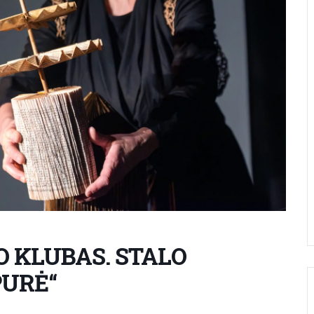
 KLUBAS. STALO
PURĖ“