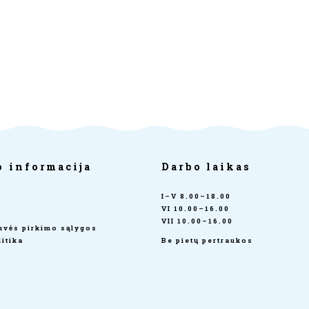
o informacija
Darbo laikas
I–V 8.00–18.00
a
VI 10.00–16.00
VII 10.00–16.00
tuvės pirkimo sąlygos
itika
Be pietų pertraukos