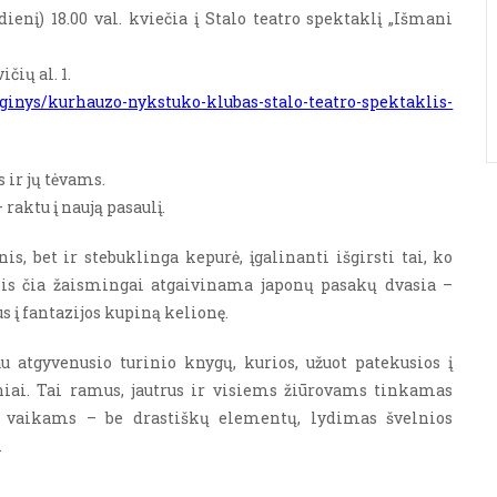
enį) 18.00 val. kviečia į Stalo teatro spektaklį „Išmani
čių al. 1.
nginys/kurhauzo-nykstuko-klubas-stalo-teatro-spektaklis-
 ir jų tėvams.
raktu į naują pasaulį.
s, bet ir stebuklinga kepurė, įgalinanti išgirsti tai, ko
is čia žaismingai atgaivinama japonų pasakų dvasia –
us į fantazijos kupiną kelionę.
au atgyvenusio turinio knygų, kurios, užuot patekusios į
niai. Tai ramus, jautrus ir visiems žiūrovams tinkamas
s vaikams – be drastiškų elementų, lydimas švelnios
.