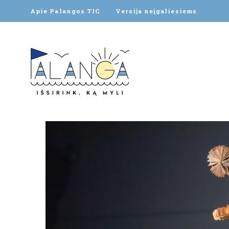
Apie Palangos TIC
Versija neįgaliesiems