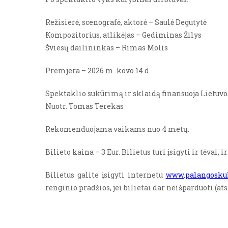
Režisierė, scenografė, aktorė – Saulė Degutytė
Kompozitorius, atlikėjas – Gediminas Žilys
Šviesų dailininkas – Rimas Molis
Premjera – 2026 m. kovo 14 d.
Spektaklio sukūrimą ir sklaidą finansuoja Lietuvos
Nuotr. Tomas Terekas
Rekomenduojama vaikams nuo 4 metų.
Bilieto kaina – 3 Eur. Bilietus turi įsigyti ir tėvai, i
Bilietus galite įsigyti internetu
www.palangoskul
renginio pradžios, jei bilietai dar neišparduoti (a