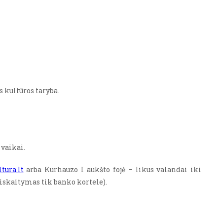
 kultūros taryba.
r vaikai.
tura.lt
arba Kurhauzo I aukšto fojė – likus valandai iki
tsiskaitymas tik banko kortele).