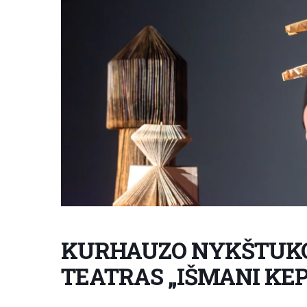
KURHAUZO NYKŠTUKO
TEATRAS „IŠMANI KE