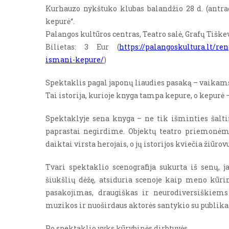
Kurhauzo nykštuko klubas balandžio 28 d. (antradi
kepurė“.
Palangos kultūros centras, Teatro salė, Grafų Tiškevi
Bilietas: 3 Eur (
https://palangoskultura.lt/re
ismani-kepure/
)
Spektaklis pagal japonų liaudies pasaką – vaikams
Tai istorija, kurioje knyga tampa kepure, o kepurė – 
Spektaklyje sena knyga – ne tik išminties šaltini
paprastai negirdime. Objektų teatro priemonėm
daiktai virsta herojais, o jų istorijos kviečia žiūrov
Tvari spektaklio scenografija sukurta iš senų, j
šiukšlių dėžę, atsiduria scenoje kaip meno kūri
pasakojimas, draugiškas ir neurodiversiškiem
muzikos ir nuoširdaus aktorės santykio su publika
Po spektaklio vyks kūrybinės dirbtuvės.