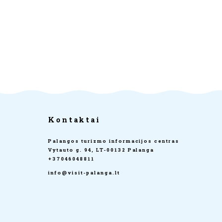
Kontaktai
Palangos turizmo informacijos centras
Vytauto g. 94, LT-00132 Palanga
+37046048811
info@visit-palanga.lt