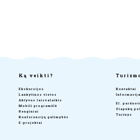
Ką veikti?
Turizm
Ekskursijos
Kontaktai
Lankytinos vietos
Informacij
Aktyvus laisvalaikis
El. parduo
Mobili programėlė
Slapukų pol
Renginiai
Turinys
Konferencijų galimybės
E-projektai