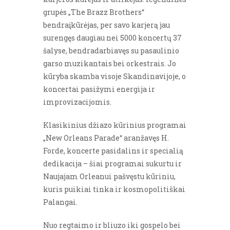
grupės „The Brazz Brothers“
bendraįkūrėjas, per savo karjerą jau
surengęs daugiau nei 5000 koncertų 37
šalyse, bendradarbiavęs su pasaulinio
garso muzikantais bei orkestrais. Jo
kūryba skamba visoje Skandinavijoje, o
koncertai pasižymi energija ir
improvizacijomis.
Klasikinius džiazo kūrinius programai
„New Orleans Parade“ aranžavęs H.
Forde, koncerte pasidalins ir specialią
dedikacija – šiai programai sukurtu ir
Naujajam Orleanui pašvęstu kūriniu,
kuris puikiai tinka ir kosmopolitiškai
Palangai.
Nuo regtaimo ir bliuzo iki gospelo bei