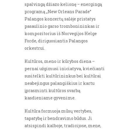
spalvingą džiazo kelionę – energingą
programą „New Orleans Parade“
Palangos koncertų salėje pristatys
pasaulinio garso trombonininkas ir
kompozitorius iš Norvegijos Helge
Forde, diriguosiantis Palangos
orkestrui.
Kultūros, meno ir kūrybos diena –
pernai užgimusi iniciatyva, kviečianti
susitelkti kultūrininkus bei kultūrai
neabejingus palangiškius ir kartu
įprasminti kultūros svarbą
kasdieniame gyvenime.
Kultūra formuoja mūsų vertybes,
tapatybę ir bendravimo būdus. Ji
atsispindi kalboje, tradicijose, mene,