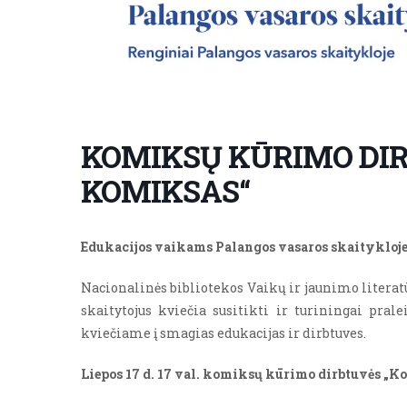
KOMIKSŲ KŪRIMO DIR
KOMIKSAS“
Edukacijos vaikams Palangos vasaros skaitykloj
Nacionalinės bibliotekos Vaikų ir jaunimo literatū
skaitytojus kviečia susitikti ir turiningai prale
kviečiame į smagias edukacijas ir dirbtuves.
Liepos 17 d. 17 val.
komiksų kūrimo dirbtuvės „K