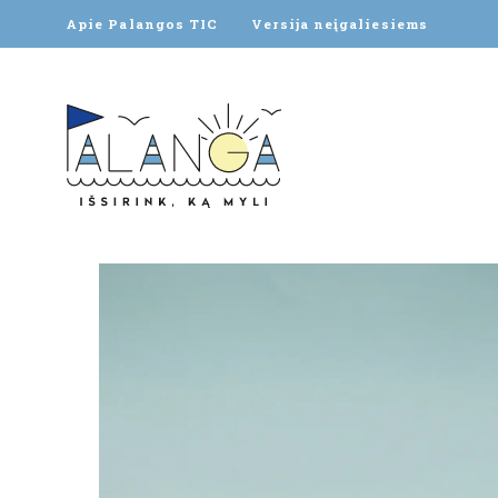
Apie Palangos TIC
Versija neįgaliesiems