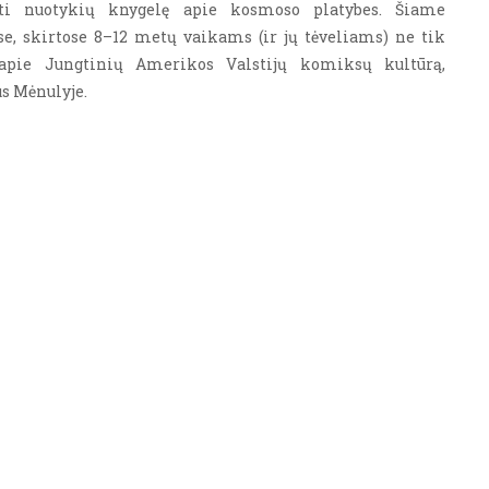
rti nuotykių knygelę apie kosmoso platybes. Šiame
, skirtose 8–12 metų vaikams (ir jų tėveliams) ne tik
 apie Jungtinių Amerikos Valstijų komiksų kultūrą,
us Mėnulyje.