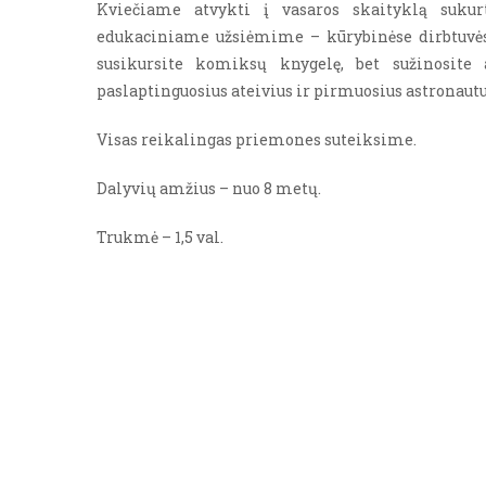
Kviečiame atvykti į vasaros skaityklą suku
edukaciniame užsiėmime – kūrybinėse dirbtuvėse
susikursite komiksų knygelę, bet sužinosite
paslaptinguosius ateivius ir pirmuosius astronaut
Visas reikalingas priemones suteiksime.
Dalyvių amžius – nuo 8 metų.
Trukmė – 1,5 val.