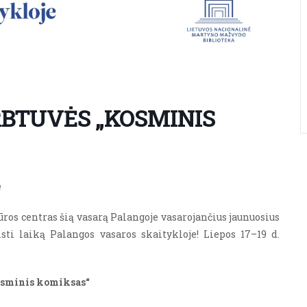
BTUVĖS „KOSMINIS
e
ros centras šią vasarą Palangoje vasarojančius jaunuosius
isti laiką Palangos vasaros skaitykloje! Liepos 17–19 d.
osminis komiksas“