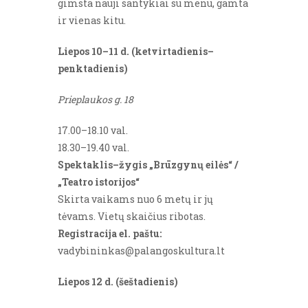
gimsta nauji santykiai su menu, gamta
ir vienas kitu.
Liepos 10–11 d. (ketvirtadienis–
penktadienis)
Prieplaukos g. 18
17.00–18.10 val.
18.30–19.40 val.
Spektaklis–žygis „Brūzgynų eilės“ /
„Teatro istorijos“
Skirta vaikams nuo 6 metų ir jų
tėvams. Vietų skaičius ribotas.
Registracija el. paštu:
vadybininkas@palangoskultura.lt
Liepos 12 d. (šeštadienis)