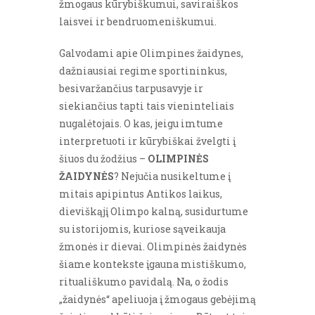
žmogaus kūrybiškumui, saviraiškos
laisvei ir bendruomeniškumui.
Galvodami apie Olimpines žaidynes,
dažniausiai regime sportininkus,
besivaržančius tarpusavyje ir
siekiančius tapti tais vieninteliais
nugalėtojais. O kas, jeigu imtume
interpretuoti ir kūrybiškai žvelgti į
šiuos du žodžius –
OLIMPINĖS
ŽAIDYNĖS
? Nejučia nusikeltume į
mitais apipintus Antikos laikus,
dieviškąjį Olimpo kalną, susidurtume
su istorijomis, kuriose sąveikauja
žmonės ir dievai. Olimpinės žaidynės
šiame kontekste įgauna mistiškumo,
rituališkumo pavidalą. Na, o žodis
„žaidynės“ apeliuoja į žmogaus gebėjimą