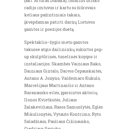
(akt. Artūras Dubaka), išdalins miško
radijo imtuvus ir kartu su žiūrovais
keliaus pažintiniais takais,
įkvėpdamas patirti darnų Lietuvos
gamtos ir poezijos duetą.
Spektaklio–žygio metu gamtos
takuose atgis dailininkų sukurtos pop-
up skulptūrinės, tunelinės knygos ir
instaliacijos. Skambės Vainiaus Bako,
Dainiaus Gintalo, Daivos Čepauskaitės,
Antano A. Jonyno, Valdemaro Kukulo,
Marcelijaus Martinaičio ir Antano
Baranausko eilės, įgarsintos aktorių
Ilonos Kvietkutės, Juliaus
Žalakevičiaus, Rasos Samuolytės, Eglės
Mikulionytės, Vytauto Kontrimo, Ryto
Saladžiaus, Pauliaus Čižinausko,
Giedriaus Savicko.