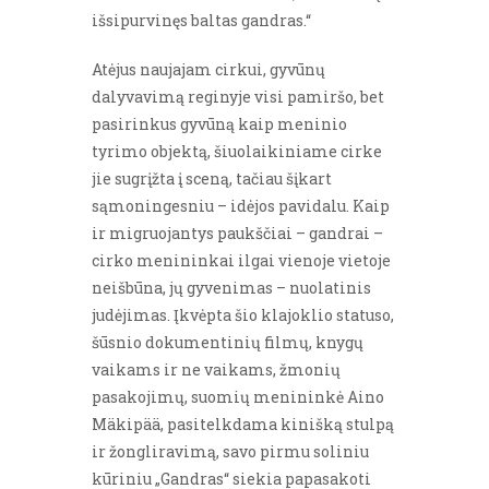
išsipurvinęs baltas gandras.“
Atėjus naujajam cirkui, gyvūnų
dalyvavimą reginyje visi pamiršo, bet
pasirinkus gyvūną kaip meninio
tyrimo objektą, šiuolaikiniame cirke
jie sugrįžta į sceną, tačiau šįkart
sąmoningesniu – idėjos pavidalu. Kaip
ir migruojantys paukščiai – gandrai –
cirko menininkai ilgai vienoje vietoje
neišbūna, jų gyvenimas – nuolatinis
judėjimas. Įkvėpta šio klajoklio statuso,
šūsnio dokumentinių filmų, knygų
vaikams ir ne vaikams, žmonių
pasakojimų, suomių menininkė Aino
Mäkipää, pasitelkdama kinišką stulpą
ir žongliravimą, savo pirmu soliniu
kūriniu „Gandras“ siekia papasakoti