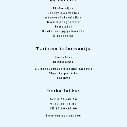
Ekskursijos
Lankytinos vietos
Aktyvus laisvalaikis
Mobili programėlė
Renginiai
Konferencijų galimybės
E-projektai
Turizmo informacija
Kontaktai
Informacija
El. parduotuvės pirkimo sąlygos
Slapukų politika
Turinys
Darbo laikas
I–V 8.00–18.00
VI 10.00–16.00
VII 10.00–16.00
Be pietų pertraukos