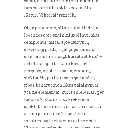
žaisti, o gal būti žaismingu. Būtent tai
tampa kertiniu šokio spektaklio
„Keturi Viktorai“ ramsčiu.
Olimpinė ugnis, olimpiniai žiedai, ar
legendos apie antikinius olimpinius
čempionus, mitai apie žaidynių
dieviškąjį pradą, o gal populiarusis
olimpinis himnas
„Chariots of Fire“
–
nebūtinai sportas kaip kova dėl
pergalės, o paties sporto, žmonių,
siekiančių perlipti savo galimybių
ribas, bendruomeniškas palaikymas
yra tie elementai, kurie skleidžiasi per
Keturis Viktorus ir su kiekviena
spektaklio minute vis labiau ir labiau
artina prie esminės spektaklio
minties, jog kiekvienas galime būti
Viktoru, nugalėtoju – ir visai nesvarbu,