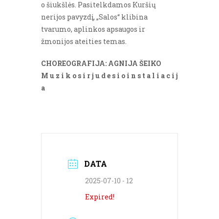
o šiukšlės. Pasitelkdamos Kuršių
nerijos pavyzdį, „Salos“ klibina
tvarumo, aplinkos apsaugos ir
žmonijos ateities temas.
CHOREOGRAFIJA: AGNIJA ŠEIKO
M u z i k o s i r j u d e s i o i n s t a l i a c i j
a
DATA
2025-07-10 - 12
Expired!