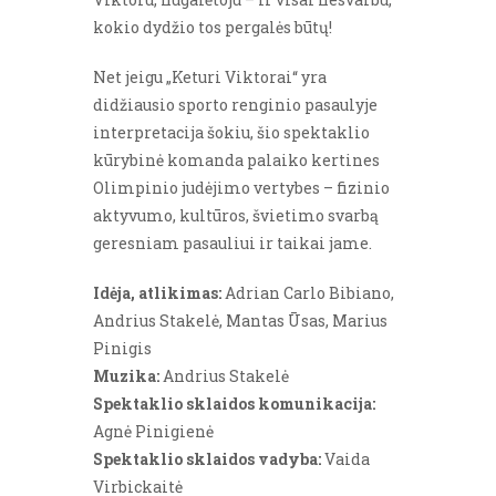
kokio dydžio tos pergalės būtų!
Net jeigu „Keturi Viktorai“ yra
didžiausio sporto renginio pasaulyje
interpretacija šokiu, šio spektaklio
kūrybinė komanda palaiko kertines
Olimpinio judėjimo vertybes – fizinio
aktyvumo, kultūros, švietimo svarbą
geresniam pasauliui ir taikai jame.
Idėja, atlikimas:
Adrian Carlo Bibiano,
Andrius Stakelė, Mantas Ūsas, Marius
Pinigis
Muzika:
Andrius Stakelė
Spektaklio sklaidos komunikacija:
Agnė Pinigienė
Spektaklio sklaidos vadyba:
Vaida
Virbickaitė