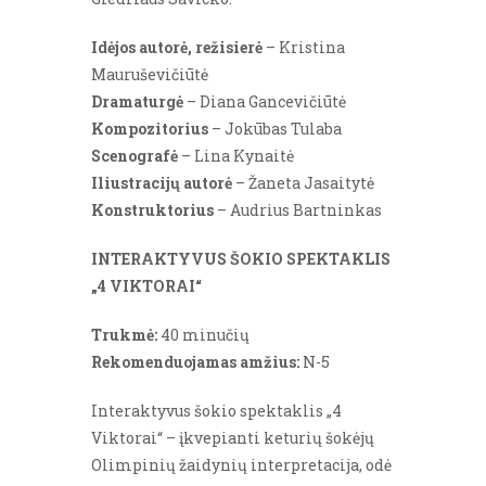
Idėjos autorė, režisierė
– Kristina
Mauruševičiūtė
Dramaturgė
– Diana Gancevičiūtė
Kompozitorius
– Jokūbas Tulaba
Scenografė
– Lina Kynaitė
Iliustracijų autorė
– Žaneta Jasaitytė
Konstruktorius
– Audrius Bartninkas
INTERAKTYVUS ŠOKIO SPEKTAKLIS
„4 VIKTORAI“
Trukmė:
40 minučių
Rekomenduojamas amžius:
N-5
Interaktyvus šokio spektaklis „4
Viktorai“ – įkvepianti keturių šokėjų
Olimpinių žaidynių interpretacija, odė