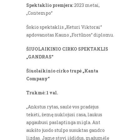
Spektaklio premjera:
2023 metai,
„Contempo“
Šokio spektaklis „Keturi Viktorai“
apdovanotas Kauno „Fortūnos“ diplomu.
ŠIUOLAIKINIO CIRKO SPEKTAKLIS
„GANDRAS“
Šiuolaikinio cirko trupė „Kanta
Company“
Trukmė: 1 val.
„Ankstus rytas, saulė vos pradėjus
tekėti, žemę nuklojusi rasa, laukus
apgaubusi paslaptinga migla. Ant
aukšto juodo stulpo susuktas gandro
lizdas. Jame stovi išdidus, mažumėlę