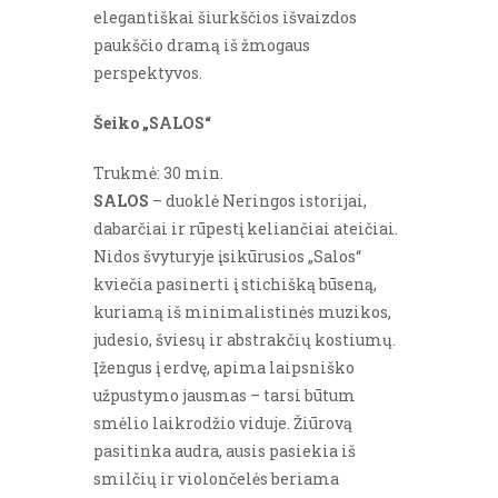
elegantiškai šiurkščios išvaizdos
paukščio dramą iš žmogaus
perspektyvos.
Šeiko „SALOS“
Trukmė: 30 min.
SALOS
– duoklė Neringos istorijai,
dabarčiai ir rūpestį keliančiai ateičiai.
Nidos švyturyje įsikūrusios „Salos“
kviečia pasinerti į stichišką būseną,
kuriamą iš minimalistinės muzikos,
judesio, šviesų ir abstrakčių kostiumų.
Įžengus į erdvę, apima laipsniško
užpustymo jausmas – tarsi būtum
smėlio laikrodžio viduje. Žiūrovą
pasitinka audra, ausis pasiekia iš
smilčių ir violončelės beriama