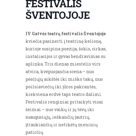
FESTIVALIS
ŠVENTOJOJE
IV Gatvės teatrų festivalis Šventojoje
kviečia pasinerti į teatrinę kelionę,
kurioje susipina poezija, šokis, cirkas,
instaliacijos ir gyvas bendravimas su
aplinka. Tris dienas miestelis virs
atvira, kvėpuojančia scena – nuo
pėsčiųjų aikštės iki miško takų, nuo
poilsiaviečių iki jūros pakrantės,
kiekviena erdvė taps teatro dalimi.
Festivalio renginiai pritaikyti visai
šeimai – nuo vaikų ir jų tėvų iki
suaugusiųjų, ieškančių jautrių,
įtraukiančių ir netikėtų meninių
patirčių.