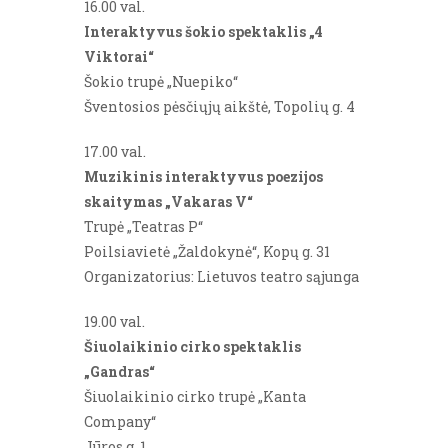
16.00 val.
Interaktyvus šokio spektaklis „4
Viktorai“
Šokio trupė „Nuepiko“
Šventosios pėsčiųjų aikštė, Topolių g. 4
17.00 val.
Muzikinis interaktyvus poezijos
skaitymas „Vakaras V“
Trupė „Teatras P“
Poilsiavietė „Žaldokynė“, Kopų g. 31
Organizatorius: Lietuvos teatro sąjunga
19.00 val.
Šiuolaikinio cirko spektaklis
„Gandras“
Šiuolaikinio cirko trupė „Kanta
Company“
Jūros g. 1