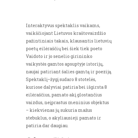
Interaktyvus spektaklis vaikams,
vaikščiojant Lietuvos kraštovaizdžio
pažintiniais takais, klausantis lietuvių
poetų eilėraščių bei šiek tiek poeto
Vaidoto ir jo senelio girininko
vaikystės gamtos apsuptyje istorijų,
naujai patiriant šalies gamtą ir poeziją.
Spektaklį–žygį sudaro 8 stotelės,
kuriose dalyviai patiria bei išgirsta 8
eilėraščius, pamato akį glostančius
vaizdus, neįprastus meninius objektus
– kiekvienas jų sukuria mažus
stebuklus, o akyliausieji pamato ir
patiria dar daugiau.