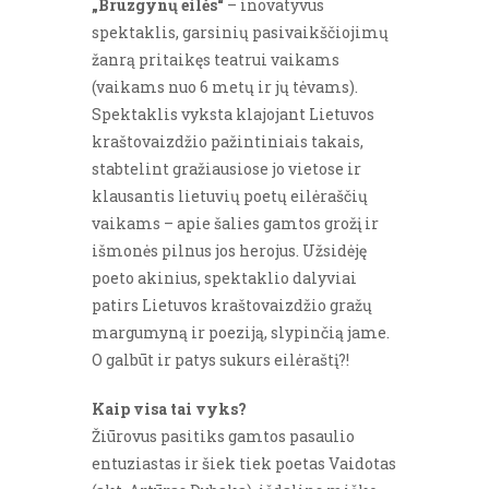
„Brūzgynų eilės“
– inovatyvus
spektaklis, garsinių pasivaikščiojimų
žanrą pritaikęs teatrui vaikams
(vaikams nuo 6 metų ir jų tėvams).
Spektaklis vyksta klajojant Lietuvos
kraštovaizdžio pažintiniais takais,
stabtelint gražiausiose jo vietose ir
klausantis lietuvių poetų eilėraščių
vaikams – apie šalies gamtos grožį ir
išmonės pilnus jos herojus. Užsidėję
poeto akinius, spektaklio dalyviai
patirs Lietuvos kraštovaizdžio gražų
margumyną ir poeziją, slypinčią jame.
O galbūt ir patys sukurs eilėraštį?!
Kaip visa tai vyks?
Žiūrovus pasitiks gamtos pasaulio
entuziastas ir šiek tiek poetas Vaidotas