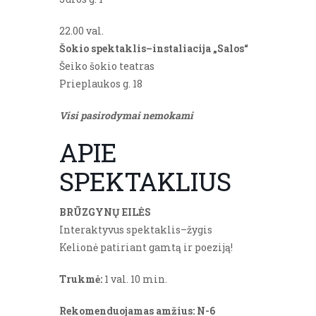
22.00 val.
Šokio spektaklis–instaliacija „Salos“
Šeiko šokio teatras
Prieplaukos g. 18
Visi pasirodymai nemokami
APIE
SPEKTAKLIUS
BRŪZGYNŲ EILĖS
Interaktyvus spektaklis–žygis
Kelionė patiriant gamtą ir poeziją!
Trukmė:
1 val. 10 min.
Rekomenduojamas amžius: N-6