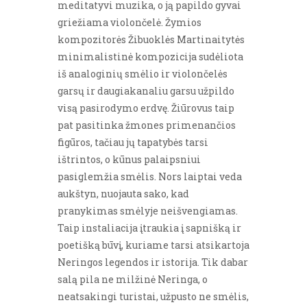
meditatyvi muzika, o ją papildo gyvai
griežiama violončelė. Žymios
kompozitorės Žibuoklės Martinaitytės
minimalistinė kompozicija sudėliota
iš analoginių smėlio ir violončelės
garsų ir daugiakanaliu garsu užpildo
visą pasirodymo erdvę. Žiūrovus taip
pat pasitinka žmones primenančios
figūros, tačiau jų tapatybės tarsi
ištrintos, o kūnus palaipsniui
pasiglemžia smėlis. Nors laiptai veda
aukštyn, nuojauta sako, kad
pranykimas smėlyje neišvengiamas.
Taip instaliacija įtraukia į sapnišką ir
poetišką būvį, kuriame tarsi atsikartoja
Neringos legendos ir istorija. Tik dabar
salą pila ne milžinė Neringa, o
neatsakingi turistai, užpusto ne smėlis,