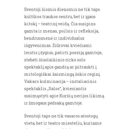
Šventoji šiomis dienomis ne tik taps
kultūros traukos centru, bet ir įgaus
kitokį – teatrinį veidą. Čia susipins
gamta ir menas, poilsis ir refleksija,
bendruomenė ir individualus
išgyvenimas. Žiūrovai kviečiami
leistis į žygius, patirti poeziją gamtoje,
stebėti šiuolaikinio cirko solo
spektaklį apie gandrą ar įsitraukti į
mitologiškai žaismingą šokio reginį.
Vakaro kulminacija – instaliacinis
spektaklis „Salos“, kviesiantis
susimąstyti apie Kuršių nerijos likimą
ir žmogaus pėdsaką gamtoje.
Šventoji taps ne tik vasaros atostogų
vieta, bet ir teatro miesteliu, kuriame